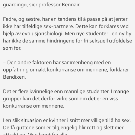
guarding», sier professor Kennair.
Fedre, og søstre, har en tendens til å passe på at jenter
ikke har tilfeldige sex-partnere. Dette kan forklares ved
hjelp av evolusjonsbiologi. Men nye studenter i en ny by
har ikke de samme hindringene for fri seksuell utfoldelse
som før.
– Den andre faktoren har sammenheng med en
oppfatning om økt konkurranse om mennene, forklarer
Bendixen.
Det er flere kvinnelige enn mannlige studenter. I mange
grupper kan det derfor virke som om det er en viss
konkurranse om mennene.
I en slik situasjon er kvinner i snitt mer villige til å ha sex.
De få guttene som er tilgjengelig blir rett og slett mer
attraktive. Men langt fra alle.