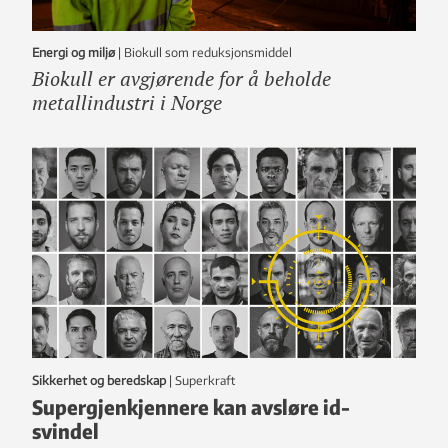
Energi og miljø
|
Biokull som reduksjonsmiddel
Biokull er avgjørende for å beholde
metallindustri i Norge
Sikkerhet og beredskap
|
Superkraft
Supergjenkjennere kan avsløre id-
svindel