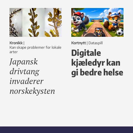
Kronikk
|
Kortnytt
|
dataspill
Kan skape problemer for lokale
Digitale
arter
Japansk
kjæledyr kan
drivtang
gi bedre helse
invaderer
norskekysten