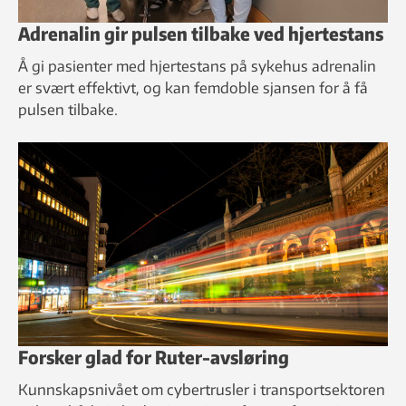
Adrenalin gir pulsen tilbake ved hjertestans
Å gi pasienter med hjertestans på sykehus adrenalin
er svært effektivt, og kan femdoble sjansen for å få
pulsen tilbake.
Forsker glad for Ruter-avsløring
Kunnskapsnivået om cybertrusler i transportsektoren