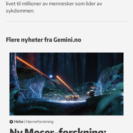
livet til millioner av mennesker som lider av
sykdommen.
Flere nyheter fra Gemini.no
Helse
|
hjerneforskning
Ny Moser-forskning: