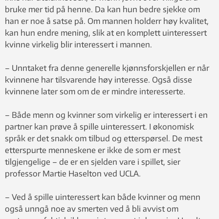
bruke mer tid på henne. Da kan hun bedre sjekke om
han er noe å satse på. Om mannen holderr høy kvalitet,
kan hun endre mening, slik at en komplett uinteressert
kvinne virkelig blir interessert i mannen.
– Unntaket fra denne generelle kjønnsforskjellen er når
kvinnene har tilsvarende høy interesse. Også disse
kvinnene later som om de er mindre interesserte.
– Både menn og kvinner som virkelig er interessert i en
partner kan prøve å spille uinteressert. I økonomisk
språk er det snakk om tilbud og etterspørsel. De mest
etterspurte menneskene er ikke de som er mest
tilgjengelige – de er en sjelden vare i spillet, sier
professor Martie Haselton ved UCLA.
– Ved å spille uinteressert kan både kvinner og menn
også unngå noe av smerten ved å bli avvist om