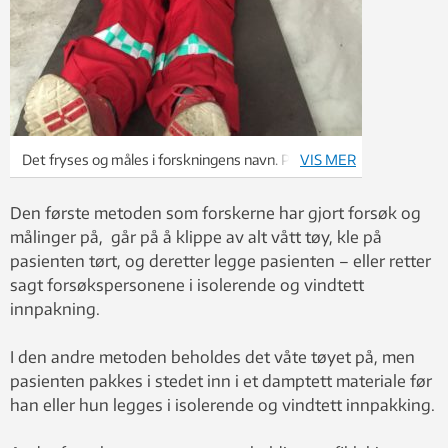
Det fryses og måles i forskningens navn. Populært
VIS MER
er det visst også. Foto: Øyvind Thomassen.
Den første metoden som forskerne har gjort forsøk og
målinger på, går på å klippe av alt vått tøy, kle på
pasienten tørt, og deretter legge pasienten – eller retter
sagt forsøkspersonene i isolerende og vindtett
innpakning.
I den andre metoden beholdes det våte tøyet på, men
pasienten pakkes i stedet inn i et damptett materiale før
han eller hun legges i isolerende og vindtett innpakking.