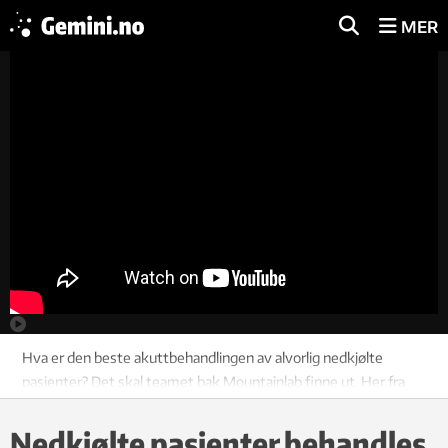
MER
Hva er den beste akuttbehandlingen av alvorlig nedkjølte
pasienter? Det skal teamet bak Mountainlab finne ut. Her fra
forsøk i Hemsedal i år. Foto: Martin Vaksdal.
Nedkjølte pasienter behandles