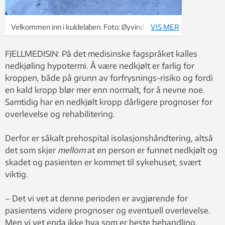
Velkommen inn i kuldelaben. Foto: Øyvind Østerås
VIS MER
FJELLMEDISIN: På det medisinske fagspråket kalles
nedkjøling hypotermi. Å være nedkjølt er farlig for
kroppen, både på grunn av forfrysnings-risiko og fordi
en kald kropp blør mer enn normalt, for å nevne noe.
Samtidig har en nedkjølt kropp dårligere prognoser for
overlevelse og rehabilitering.
Derfor er såkalt prehospital isolasjonshåndtering, altså
det som skjer
mellom
at en person er funnet nedkjølt og
skadet og pasienten er kommet til sykehuset, svært
viktig.
– Det vi vet at denne perioden er avgjørende for
pasientens videre prognoser og eventuell overlevelse.
Men vi vet enda ikke hva som er beste behandling,