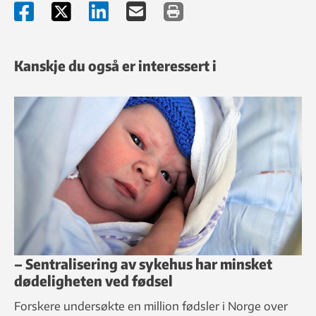
Medicine, ISMM (
www.ismm.org
) og den medisinske komite i
den internasjonale fjellredningskommisjonen, IKAR medcom
(
www.alpine-rescue.org
).
Kanskje du også er interessert i
– Sentralisering av sykehus har minsket
dødeligheten ved fødsel
Forskere undersøkte en million fødsler i Norge over