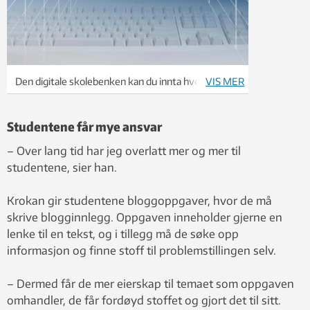
Den digitale skolebenken kan du innta hvor enn du
VIS MER
er i verden, bare du har nettilgang.
Foto: Photos.com
Studentene får mye ansvar
– Over lang tid har jeg overlatt mer og mer til
studentene, sier han.
Krokan gir studentene bloggoppgaver, hvor de må
skrive blogginnlegg. Oppgaven inneholder gjerne en
lenke til en tekst, og i tillegg må de søke opp
informasjon og finne stoff til problemstillingen selv.
– Dermed får de mer eierskap til temaet som oppgaven
omhandler, de får fordøyd stoffet og gjort det til sitt.