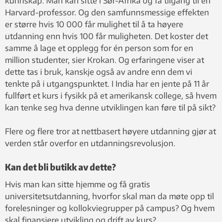
kunnskap. Man kan sitte i Sør-Afrika og få tilgang til en
Harvard-professor. Og den samfunnsmessige effekten
er større hvis 10 000 får mulighet til å ta høyere
utdanning enn hvis 100 får muligheten. Det koster det
samme å lage et opplegg for én person som for en
million studenter, sier Krokan. Og erfaringene viser at
dette tas i bruk, kanskje også av andre enn dem vi
tenkte på i utgangspunktet. I India har en jente på 11 år
fullført et kurs i fysikk på et amerikansk college, så hvem
kan tenke seg hva denne utviklingen kan føre til på sikt?
Flere og flere tror at nettbasert høyere utdanning gjør at
verden står overfor en utdanningsrevolusjon.
Kan det bli butikk av dette?
Hvis man kan sitte hjemme og få gratis
universitetsutdanning, hvorfor skal man da møte opp til
forelesninger og kollokviegrupper på campus? Og hvem
skal finansiere utvikling og drift av kurs?