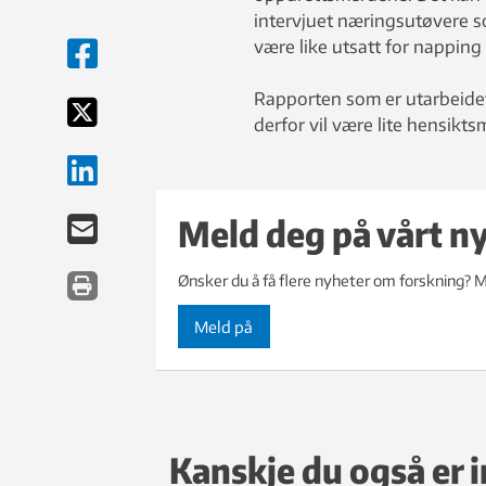
intervjuet næringsutøvere 
være like utsatt for napping
Rapporten som er utarbeide
derfor vil være lite hensikts
Meld deg på vårt n
Ønsker du å få flere nyheter om forskning? M
Meld på
Kanskje du også er i