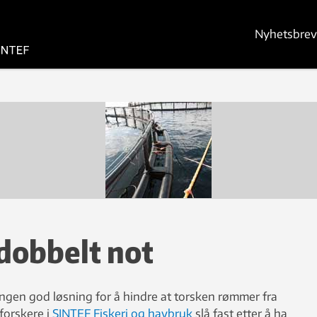
Nyhetsbrev
i dobbelt not
ingen god løsning for å hindre at torsken rømmer fra
forskere i
SINTEF Fiskeri og havbruk
slå fast etter å ha