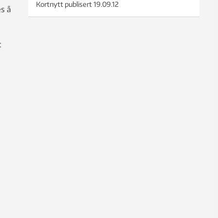
Kortnytt publisert
19.09.12
s å
t