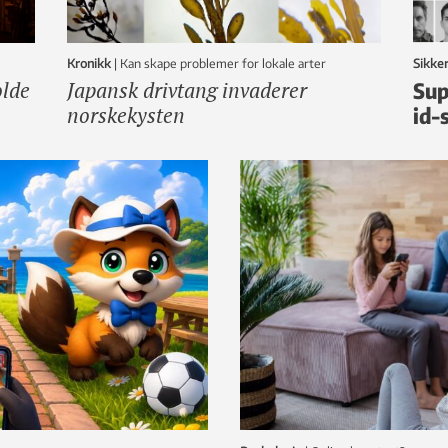
Kronikk
|
Kan skape problemer for lokale arter
Sikke
olde
Japansk drivtang invaderer
Sup
norskekysten
id-