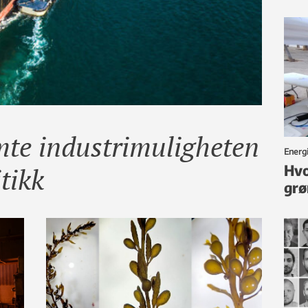
mte industrimuligheten
Energi
tikk
Hvo
grø