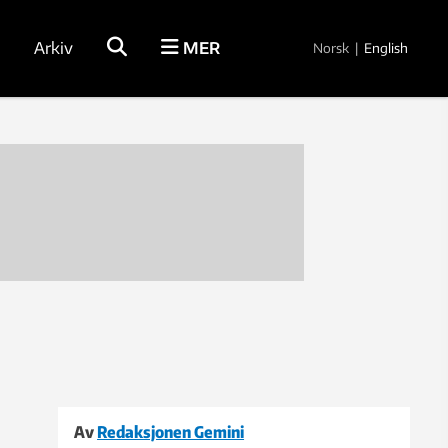
Arkiv
MER
Norsk
|
English
Av
Redaksjonen Gemini