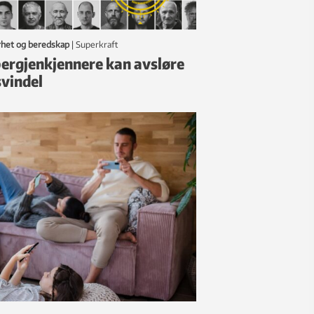
rhet og beredskap
|
Superkraft
ergjenkjennere kan avsløre
svindel