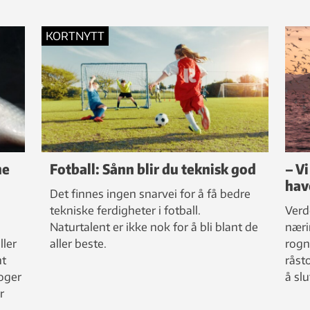
KORTNYTT
ne
Fotball: Sånn blir du teknisk god
– Vi
hav
Det finnes ingen snarvei for å få bedre
tekniske ferdigheter i fotball.
Verd
Naturtalent er ikke nok for å bli blant de
næri
ller
aller beste.
rogn
nt
råst
oger
å sl
r