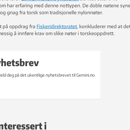
som har erfaring med denne nottypen. De doble nøtene syne
 og gnag fra torsk som tradisjonelle nylonnøter.
t på oppdrag fra
Fiskeridirektoratet
, konkluderer med at de
messig å innføre krav om slike nøter i torskeoppdrett.
yhetsbrev
eld deg på det ukentlige nyhetsbrevet til Gemini.no
nteressert i