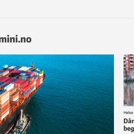
emini.no
Helse
Dår
beg