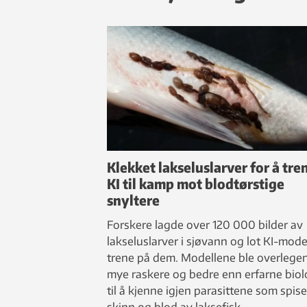
Klekket lakseluslarver for å tre
KI til kamp mot blodtørstige
snyltere
Forskere lagde over 120 000 bilder av
lakseluslarver i sjøvann og lot KI-mode
trene på dem. Modellene ble overlege
mye raskere og bedre enn erfarne biol
til å kjenne igjen parasittene som spise
skinn og blod av laksefisk.