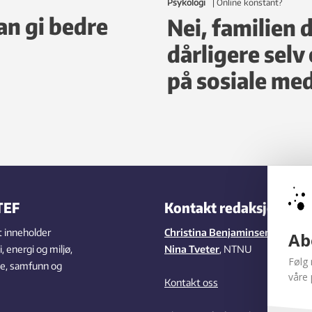
Psykologi
|
online konstant?
an gi bedre
Nei, familien d
dårligere selv
på sosiale med
TEF
Kontakt redaksjonen
 inneholder
Christina Benjaminsen
,
SINTEF
Ab
 energi og miljø,
Nina Tveter
, NTNU
Følg 
se, samfunn og
våre 
Kontakt oss