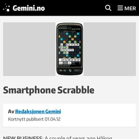
MER
Smartphone Scrabble
Av
Redaksjonen Gemini
Kortnytt publisert
01.04.12
NEW BUSINESS
: A couple of years ago Håkon