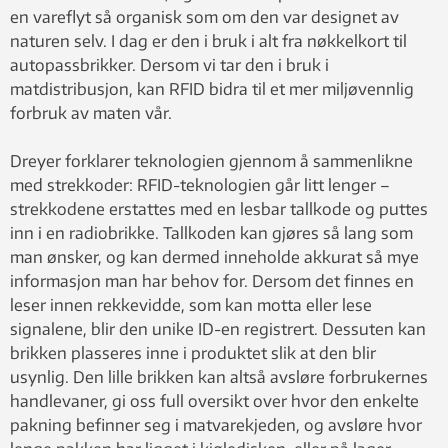
en vareflyt så organisk som om den var designet av
naturen selv. I dag er den i bruk i alt fra nøkkelkort til
autopassbrikker. Dersom vi tar den i bruk i
matdistribusjon, kan RFID bidra til et mer miljøvennlig
forbruk av maten vår.
Dreyer forklarer teknologien gjennom å sammenlikne
med strekkoder: RFID-teknologien går litt lenger –
strekkodene erstattes med en lesbar tallkode og puttes
inn i en radiobrikke. Tallkoden kan gjøres så lang som
man ønsker, og kan dermed inneholde akkurat så mye
informasjon man har behov for. Dersom det finnes en
leser innen rekkevidde, som kan motta eller lese
signalene, blir den unike ID-en registrert. Dessuten kan
brikken plasseres inne i produktet slik at den blir
usynlig. Den lille brikken kan altså avsløre forbrukernes
handlevaner, gi oss full oversikt over hvor den enkelte
pakning befinner seg i matvarekjeden, og avsløre hvor