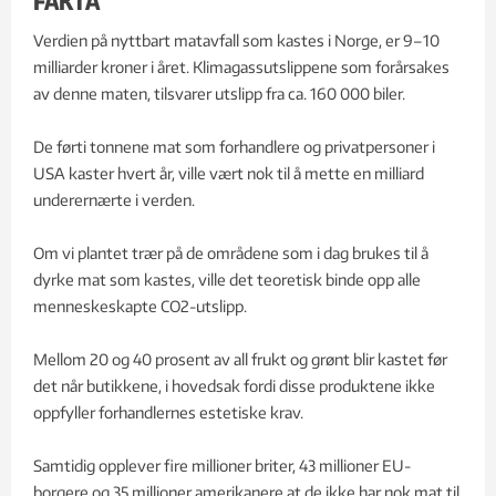
FAKTA
Verdien på nyttbart matavfall som kastes i Norge, er 9–10
milliarder kroner i året. Klimagassutslippene som forårsakes
av denne maten, tilsvarer utslipp fra ca. 160 000 biler.
De førti tonnene mat som forhandlere og privatpersoner i
USA kaster hvert år, ville vært nok til å mette en milliard
underernærte i verden.
Om vi plantet trær på de områdene som i dag brukes til å
dyrke mat som kastes, ville det teoretisk binde opp alle
menneskeskapte CO2-utslipp.
Mellom 20 og 40 prosent av all frukt og grønt blir kastet før
det når butikkene, i hovedsak fordi disse produktene ikke
oppfyller forhandlernes estetiske krav.
Samtidig opplever fire millioner briter, 43 millioner EU-
borgere og 35 millioner amerikanere at de ikke har nok mat til