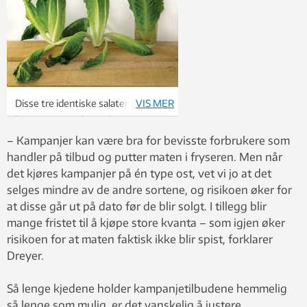
Disse tre identiske salatene ble
VIS MER
levert samme dag og lagret i ti
dager på tre ulike måter: I
– Kampanjer kan være bra for bevisste forbrukere som
romtemperatur (t.v.), i kjøleskapet
handler på tilbud og putter maten i fryseren. Men når
og i et glass med vann.
det kjøres kampanjer på én type ost, vet vi jo at det
Foto: Tristam Stuart
selges mindre av de andre sortene, og risikoen øker for
at disse går ut på dato før de blir solgt. I tillegg blir
mange fristet til å kjøpe store kvanta – som igjen øker
risikoen for at maten faktisk ikke blir spist, forklarer
Dreyer.
Så lenge kjedene holder kampanjetilbudene hemmelig
så lenge som mulig, er det vanskelig å justere