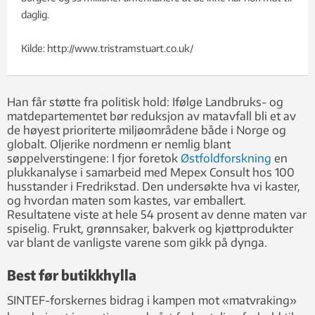
daglig.
Kilde: http://www.tristramstuart.co.uk/
Han får støtte fra politisk hold: Ifølge Landbruks- og
matdepartementet bør reduksjon av matavfall bli et av
de høyest prioriterte miljøområdene både i Norge og
globalt. Oljerike nordmenn er nemlig blant
søppelverstingene: I fjor foretok
Østfoldforskning
en
plukkanalyse i samarbeid med Mepex Consult hos 100
husstander i Fredrikstad. Den undersøkte hva vi kaster,
og hvordan maten som kastes, var emballert.
Resultatene viste at hele 54 prosent av denne maten var
spiselig. Frukt, grønnsaker, bakverk og kjøttprodukter
var blant de vanligste varene som gikk på dynga.
Best før butikkhylla
SINTEF-forskernes bidrag i kampen mot «matvraking»