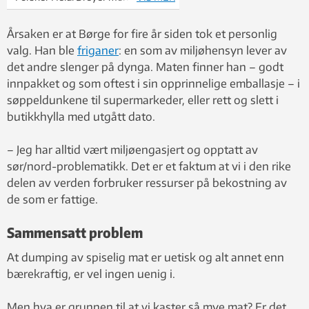
RFID kan sørge for å skreddersy
både produksjon, pakninger,
Årsaken er at Børge for fire år siden tok et personlig
distribusjon og lagerbeholdninger,
valg. Han ble
friganer
: en som av miljøhensyn lever av
slik at mindre varer går til spille.
det andre slenger på dynga. Maten finner han – godt
Foto: Geir Mogen
innpakket og som oftest i sin opprinnelige emballasje – i
søppeldunkene til supermarkeder, eller rett og slett i
butikkhylla med utgått dato.
– Jeg har alltid vært miljøengasjert og opptatt av
sør/nord-problematikk. Det er et faktum at vi i den rike
delen av verden forbruker ressurser på bekostning av
de som er fattige.
Sammensatt problem
At dumping av spiselig mat er uetisk og alt annet enn
bærekraftig, er vel ingen uenig i.
Men hva er grunnen til at vi kaster så mye mat? Er det