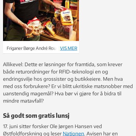
Friganer Børge André Roum lever
VIS MER
godt av det andre slenger på dynga.
Foto: Mikkel Ekrem Moxness
Allikevel: Dette er løsninger for framtida, som krever
både returordninger for RFID-teknologi en og
endringsvilje hos grossister og butikkeiere. Men hva
med oss forbrukere? Er vi blitt ukritiske matsnobber med
uanstendig magemål? Hva bør vi gjøre for å bidra til
mindre matavfall?
Så godt som gratis lunsj
17. juni sitter forsker Ole Jørgen Hansen ved
Østfoldforskning og leser
Nationen
. Avisen har en