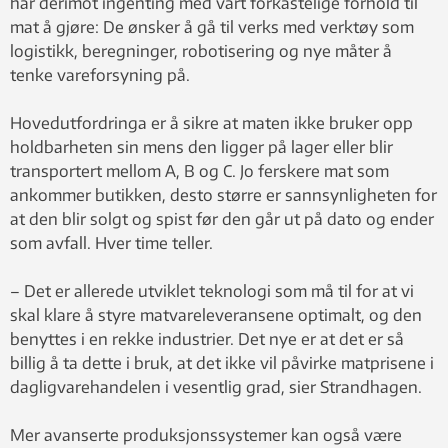
har derimot ingenting med vårt forkastelige forhold til
mat å gjøre: De ønsker å gå til verks med verktøy som
logistikk, beregninger, robotisering og nye måter å
tenke vareforsyning på.
Hovedutfordringa er å sikre at maten ikke bruker opp
holdbarheten sin mens den ligger på lager eller blir
transportert mellom A, B og C. Jo ferskere mat som
ankommer butikken, desto større er sannsynligheten for
at den blir solgt og spist før den går ut på dato og ender
som avfall. Hver time teller.
– Det er allerede utviklet teknologi som må til for at vi
skal klare å styre matvareleveransene optimalt, og den
benyttes i en rekke industrier. Det nye er at det er så
billig å ta dette i bruk, at det ikke vil påvirke matprisene i
dagligvarehandelen i vesentlig grad, sier Strandhagen.
Mer avanserte produksjonssystemer kan også være