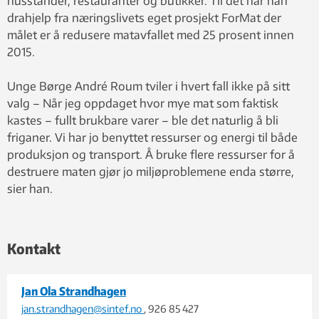
husstander, restauranter og butikker. Til det har han
drahjelp fra næringslivets eget prosjekt ForMat der
målet er å redusere matavfallet med 25 prosent innen
2015.
Unge Børge André Roum tviler i hvert fall ikke på sitt
valg – Når jeg oppdaget hvor mye mat som faktisk
kastes – fullt brukbare varer – ble det naturlig å bli
friganer. Vi har jo benyttet ressurser og energi til både
produksjon og transport. Å bruke flere ressurser for å
destruere maten gjør jo miljøproblemene enda større,
sier han.
Kontakt
Jan Ola Strandhagen
jan.strandhagen@sintef.no
, 926 85 427