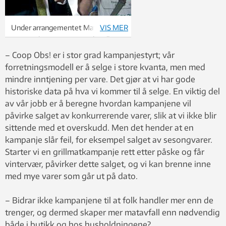
Under arrangementet Mat for 2011
VIS MER
nyter miljøverminister Erik Solheim
og den britiske forfatteren og
– Coop Obs! er i stor grad kampanjestyrt; vår
miljøvernaktivisten Tristram Stuart
forretningsmodell er å selge i store kvanta, men med
en gratis lunsj laget av råvarer som
mindre inntjening per vare. Det gjør at vi har gode
ellers ville blitt kastet.
historiske data på hva vi kommer til å selge. En viktig del
Foto: SCANPIX
av vår jobb er å beregne hvordan kampanjene vil
påvirke salget av konkurrerende varer, slik at vi ikke blir
sittende med et overskudd. Men det hender at en
kampanje slår feil, for eksempel salget av sesongvarer.
Starter vi en grillmatkampanje rett etter påske og får
vintervær, påvirker dette salget, og vi kan brenne inne
med mye varer som går ut på dato.
– Bidrar ikke kampanjene til at folk handler mer enn de
trenger, og dermed skaper mer matavfall enn nødvendig
både i butikk og hos husholdningene?