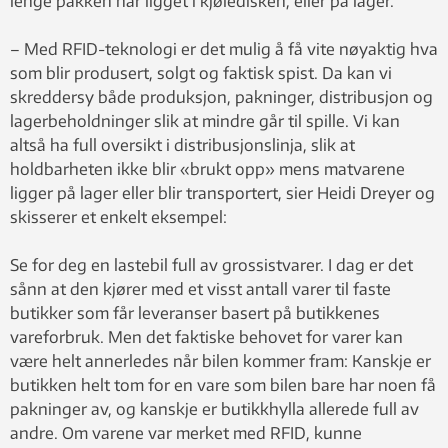
lenge pakken har ligget i kjøledisken, eller på lager.
– Med RFID-teknologi er det mulig å få vite nøyaktig hva
som blir produsert, solgt og faktisk spist. Da kan vi
skreddersy både produksjon, pakninger, distribusjon og
lagerbeholdninger slik at mindre går til spille. Vi kan
altså ha full oversikt i distribusjonslinja, slik at
holdbarheten ikke blir «brukt opp» mens matvarene
ligger på lager eller blir transportert, sier Heidi Dreyer og
skisserer et enkelt eksempel:
Se for deg en lastebil full av grossistvarer. I dag er det
sånn at den kjører med et visst antall varer til faste
butikker som får leveranser basert på butikkenes
vareforbruk. Men det faktiske behovet for varer kan
være helt annerledes når bilen kommer fram: Kanskje er
butikken helt tom for en vare som bilen bare har noen få
pakninger av, og kanskje er butikkhylla allerede full av
andre. Om varene var merket med RFID, kunne