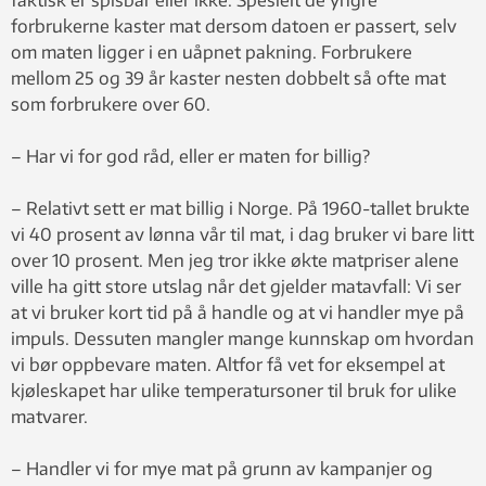
faktisk er spisbar eller ikke. Spesielt de yngre
forbrukerne kaster mat dersom datoen er passert, selv
om maten ligger i en uåpnet pakning. Forbrukere
mellom 25 og 39 år kaster nesten dobbelt så ofte mat
som forbrukere over 60.
– Har vi for god råd, eller er maten for billig?
– Relativt sett er mat billig i Norge. På 1960-tallet brukte
vi 40 prosent av lønna vår til mat, i dag bruker vi bare litt
over 10 prosent. Men jeg tror ikke økte matpriser alene
ville ha gitt store utslag når det gjelder matavfall: Vi ser
at vi bruker kort tid på å handle og at vi handler mye på
impuls. Dessuten mangler mange kunnskap om hvordan
vi bør oppbevare maten. Altfor få vet for eksempel at
kjøleskapet har ulike temperatursoner til bruk for ulike
matvarer.
– Handler vi for mye mat på grunn av kampanjer og