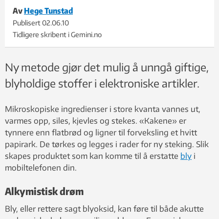
Av
Hege Tunstad
Publisert
02.06.10
Tidligere skribent i Gemini.no
Ny metode gjør det mulig å unngå giftige,
blyholdige stoffer i elektroniske artikler.
Mikroskopiske ingredienser i store kvanta vannes ut,
varmes opp, siles, kjevles og stekes. «Kakene» er
tynnere enn flatbrød og ligner til forveksling et hvitt
papirark. De tørkes og legges i rader for ny steking. Slik
skapes produktet som kan komme til å erstatte
bly
i
mobiltelefonen din.
Alkymistisk drøm
Bly, eller rettere sagt blyoksid, kan føre til både akutte