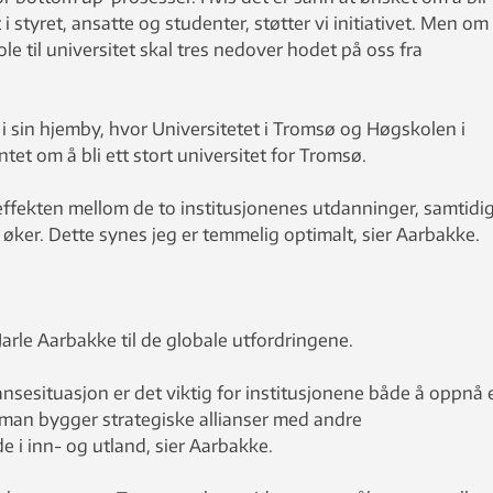
 i styret, ansatte og studenter, støtter vi initiativet. Men om
e til universitet skal tres nedover hodet på oss fra
 i sin hjemby, hvor Universitetet i Tromsø og Høgskolen i
t om å bli ett stort universitet for Tromsø.
gieffekten mellom de to institusjonenes utdanninger, samtidi
e øker. Dette synes jeg er temmelig optimalt, sier Aarbakke.
Jarle Aarbakke til de globale utfordringene.
ansesituasjon er det viktig for institusjonene både å oppnå 
m man bygger strategiske allianser med andre
e i inn- og utland, sier Aarbakke.