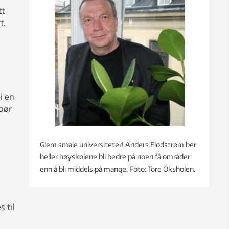
tt
t.
i en
bør
Glem smale universiteter! Anders Flodstrøm ber
heller høyskolene bli bedre på noen få områder
enn å bli middels på mange. Foto: Tore Oksholen.
 til