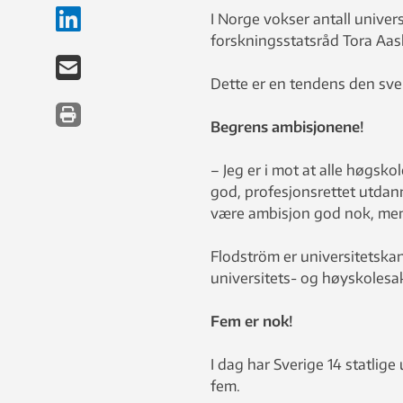
I Norge vokser antall univer
forskningsstatsråd Tora Aasl
Dette er en tendens den sven
Begrens ambisjonene!
– Jeg er i mot at alle høgsko
god, profesjonsrettet utdan
være ambisjon god nok, men
Flodström er universitetska
universitets- og høyskolesak
Fem er nok!
I dag har Sverige 14 statlige 
fem.