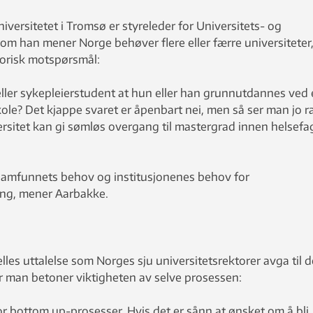
iversitetet i Tromsø er styreleder for Universitets- og
om han mener Norge behøver flere eller færre universiteter
etorisk motspørsmål:
- eller sykepleierstudent at hun eller han grunnutdannes ved 
ole? Det kjappe svaret er åpenbart nei, men så ser man jo r
rsitet kan gi sømløs overgang til mastergrad innen helsefa
 samfunnets behov og institusjonenes behov for
ing, mener Aarbakke.
felles uttalelse som Norges sju universitetsrektorer avga til d
or man betoner viktigheten av selve prosessen:
or bottom up-prosesser. Hvis det er sånn at ønsket om å bli