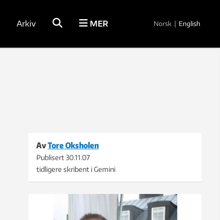
Arkiv
MER
Norsk
|
English
Av
Tore Oksholen
Publisert
30.11.07
tidligere skribent i Gemini