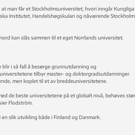
 at man får et Stockholmsuniversitet, hvori inngår Kungliga
nska Institutet, Handelshøgskulan og nåværende Stockholm
 nord kan slås sammen til et eget Norrlands universitet.
lir i så fall å besørge grunnutdanning og
niversitetene tilbyr master- og doktorgradsutdanninger.
ende, men koplet til et av breddeuniversitetene.
ed de beste universitetene på et globalt nivå, behøves stø
sier Flodström.
 en slik utvikling både i Finland og Danmark.