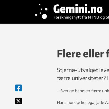
Flere eller
Stjernø-utvalget levere
færre universiteter? I
– Sverige behøver færre uni
Hans norske kollega, Jarle A