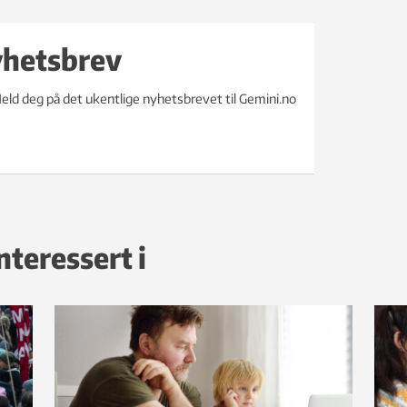
yhetsbrev
eld deg på det ukentlige nyhetsbrevet til Gemini.no
nteressert i