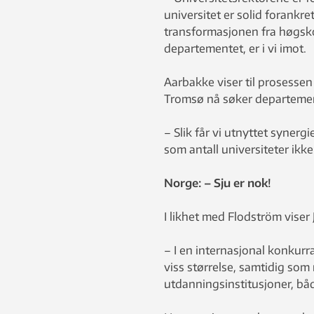
universitet er solid forankret
transformasjonen fra høgskol
departementet, er i vi imot.
Aarbakke viser til prosessen
Tromsø nå søker departemente
– Slik får vi utnyttet syner
som antall universiteter ikk
Norge: – Sju er nok!
I likhet med Flodström viser 
– I en internasjonal konkurr
viss størrelse, samtidig so
utdanningsinstitusjoner, båd