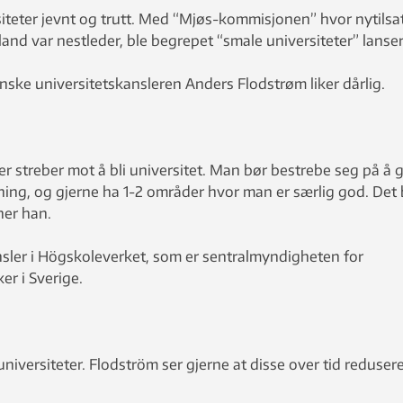
siteter jevnt og trutt. Med “Mjøs-kommisjonen” hvor nytilsa
and var nestleder, ble begrepet “smale universiteter” lanser
ske universitetskansleren Anders Flodstrøm liker dårlig.
ler streber mot å bli universitet. Man bør bestrebe seg på å g
ning, og gjerne ha 1-2 områder hvor man er særlig god. Det 
er han.
nsler i Högskoleverket, som er sentralmyndigheten for
er i Sverige.
universiteter. Flodström ser gjerne at disse over tid reduseres