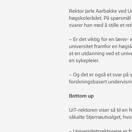
Rektor Jarle Aarbakke ved Un
høgskolerådet. På spørsmål 
svarer han med å stille et r
– Er det viktig for en lærer
universitet framfor en høgsk
at en utdanning ved et unive
en sykepleier.
– Og det er også et svar på
forskningsbasert undervisn
Bottom up
UiT-rektoren viser så til en 
såkalte Stjernøutvalget, hv
– Universitetsrektorene er f