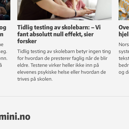
 og
Tidlig testing av skolebarn: – Vi
Ove
nn
fant absolutt null effekt, sier
hjel
forsker
ne
Nors
seg.
Tidlig testing av skolebarn betyr ingen ting
syst
ønn.
for hvordan de presterer faglig når de blir
tekst
å
eldre. Testene virker heller ikke inn på
bedr
elevenes psykiske helse eller hvordan de
og d
trives på skolen.
emini.no