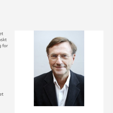
,
et
askt
g for
et