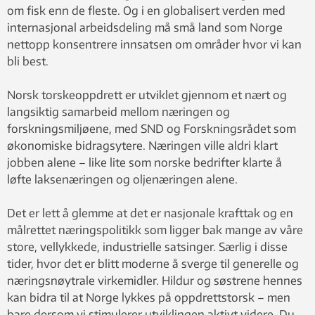
om fisk enn de fleste. Og i en globalisert verden med
internasjonal arbeidsdeling må små land som Norge
nettopp konsentrere innsatsen om områder hvor vi kan
bli best.
Norsk torskeoppdrett er utviklet gjennom et nært og
langsiktig samarbeid mellom næringen og
forskningsmiljøene, med SND og Forskningsrådet som
økonomiske bidragsytere. Næringen ville aldri klart
jobben alene – like lite som norske bedrifter klarte å
løfte laksenæringen og oljenæringen alene.
Det er lett å glemme at det er nasjonale krafttak og en
målrettet næringspolitikk som ligger bak mange av våre
store, vellykkede, industrielle satsinger. Særlig i disse
tider, hvor det er blitt moderne å sverge til generelle og
næringsnøytrale virkemidler. Hildur og søstrene hennes
kan bidra til at Norge lykkes på oppdretts­torsk – men
bare dersom vi stimulerer utviklingen aktivt videre. Du