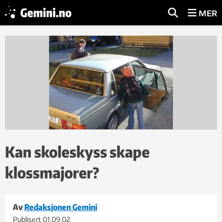
MER
Kan skoleskyss skape
klossmajorer?
Av
Redaksjonen Gemini
Publisert
01.09.02