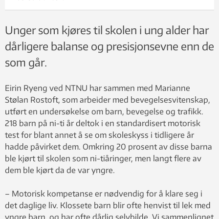
Unger som kjøres til skolen i ung alder har
dårligere balanse og presisjonsevne enn de
som går.
Eirin Ryeng ved NTNU har sammen med Marianne
Stølan Rostoft, som arbeider med bevegelsesvitenskap,
utført en undersøkelse om barn, bevegelse og trafikk.
218 barn på ni-ti år deltok i en standardisert motorisk
test for blant annet å se om skoleskyss i tidligere år
hadde påvirket dem. Omkring 20 prosent av disse barna
ble kjørt til skolen som ni-tiåringer, men langt flere av
dem ble kjørt da de var yngre.
– Motorisk kompetanse er nødvendig for å klare seg i
det daglige liv. Klossete barn blir ofte henvist til lek med
yngre barn, og har ofte dårlig selvbilde. Vi sammenlignet