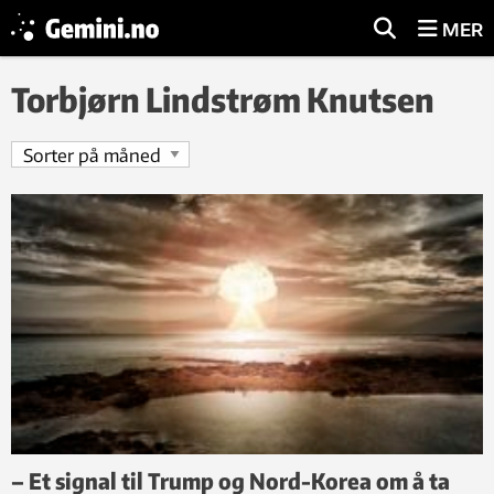
MER
Torbjørn Lindstrøm Knutsen
– Et signal til Trump og Nord-Korea om å ta