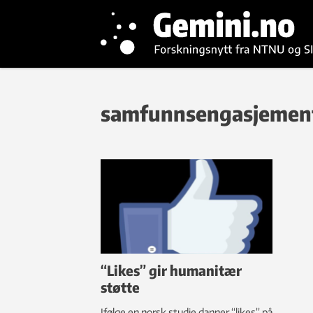
samfunnsengasjemen
“Likes” gir humanitær
støtte
Ifølge en norsk studie danner “likes” på