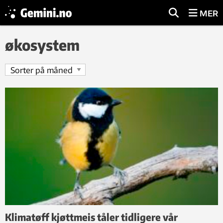
MER
økosystem
Klimatøff kjøttmeis tåler tidligere vår