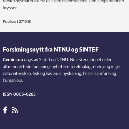
forskningsmateriale fra de store havområdene som ekspedisjonen
krysser.
Publisert
27.10.15
Forskningsnytt fra NTNU og SINTEF
Gemini.no
utgis av Sintef og NTNU. Nettstedet inneholder
allmennrettede forskningsnyheter om teknologi, energi og miljø,
naturvitenskap, fisk og havbruk, nyskaping, helse, samfunn og
humaniora.
ISSN 0805-6285