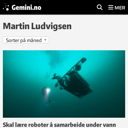
MER
Martin Ludvigsen
Skal lære roboter å samarbeide under vann