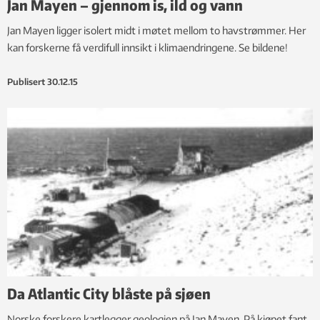
Jan Mayen – gjennom is, ild og vann
Jan Mayen ligger isolert midt i møtet mellom to havstrømmer. Her
kan forskerne få verdifull innsikt i klimaendringene. Se bildene!
Publisert
30.12.15
Da Atlantic City blåste på sjøen
Norske forskere kartlegger geologien på Jan Mayen. På kjøpet fant