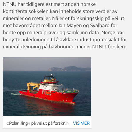
NTNU har tidligere estimert at den norske
kontinentalsokkelen kan inneholde store verdier av
mineraler og metaller. Nå er et forskningsskip på vei ut
mot havområdet mellom Jan Mayen og Svalbard for
hente opp mineralprøver og samle inn data. Norge bør
benytte anledningen til å avklare industripotensialet for
mineralutvinning på havbunnen, mener NTNU-forskere.
«Polar King» på vei ut på forskningstokt.
VIS MER
Foto: GC Rieber Shipping