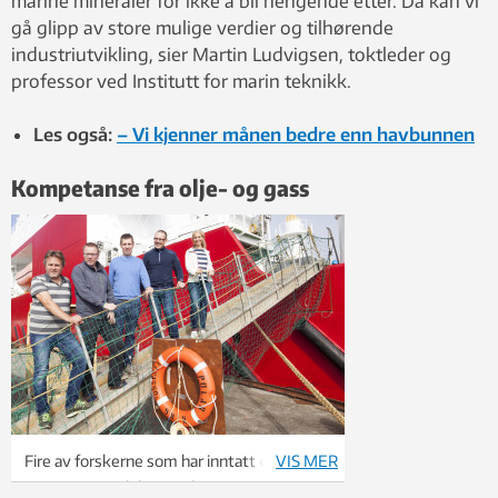
marine mineraler for ikke å bli hengende etter. Da kan vi
gå glipp av store mulige verdier og tilhørende
industriutvikling, sier Martin Ludvigsen, toktleder og
professor ved Institutt for marin teknikk.
Les også:
– Vi kjenner månen bedre enn havbunnen
Kompetanse fra olje- og gass
Fire av forskerne som har inntatt «Polar
VIS MER
King»: F.v. Fredrik Søreide, Steinar Løve