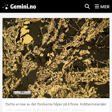
MER
Dette er noe av det forskerne håper på å finne. Kobbermineraler
sett i mikroskop. Foto: Kurt Aasly, NTNU. Material: