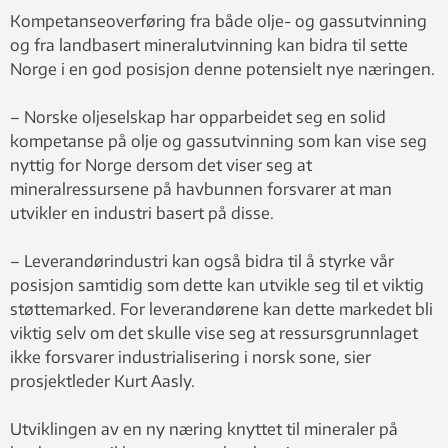
Ellefmo, Martin Ludvigsen, Kurt Aasly og
Kompetanseoverføring fra både olje- og gassutvinning
Eva Ramirez-Llodra. Foto: Lars-Ivar
og fra landbasert mineralutvinning kan bidra til sette
Tumyr/NTNU
Norge i en god posisjon denne potensielt nye næringen.
– Norske oljeselskap har opparbeidet seg en solid
kompetanse på olje og gassutvinning som kan vise seg
nyttig for Norge dersom det viser seg at
mineralressursene på havbunnen forsvarer at man
utvikler en industri basert på disse.
– Leverandørindustri kan også bidra til å styrke vår
posisjon samtidig som dette kan utvikle seg til et viktig
støttemarked. For leverandørene kan dette markedet bli
viktig selv om det skulle vise seg at ressursgrunnlaget
ikke forsvarer industrialisering i norsk sone, sier
prosjektleder Kurt Aasly.
Utviklingen av en ny næring knyttet til mineraler på