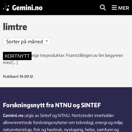
MER
limtre
Lim brukes i mange treprodukter. Framstillingen av lim begynner
KORTNYTT
med […]
Publisert
19.09.12
Forskningsnytt fra NTNU og SINTEF
Gemini.no
utgis av Sintef og NTNU. Nettstedet inneholder
allmennrettede forskningsnyheter om teknologi, energi og miljø,
naturvitenskap, fisk og havbruk, nyskaping, helse, samfunn og