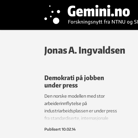
Jonas A. Ingvaldsen
Demokrati på jobben
under press
Den norske modellen med stor
arbeiderinnflytelse på
industriarbeidsplassen er under press
fra standardiserte, internasjonale
organisasjonsmodeller. Men det betyr
Publisert
10.02.14
ikke nødvendigvis at tradisjonene for