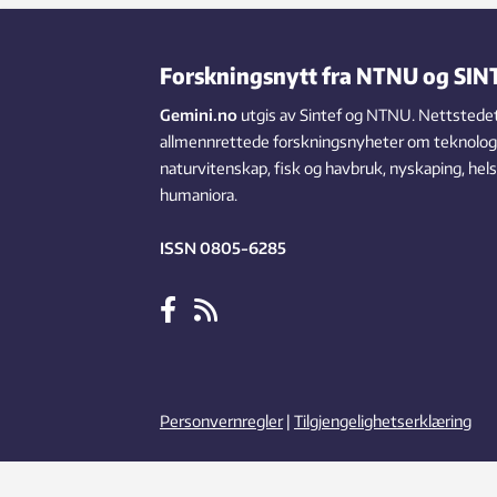
industrielt demokrati forvitrer.
Forskningsnytt fra NTNU og SIN
Gemini.no
utgis av Sintef og NTNU. Nettstedet
allmennrettede forskningsnyheter om teknologi,
naturvitenskap, fisk og havbruk, nyskaping, hel
humaniora.
ISSN 0805-6285
Personvernregler
|
Tilgjengelighetserklæring