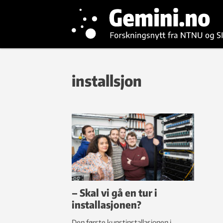
installsjon
– Skal vi gå en tur i
installasjonen?
Den første kunstinstallasjonen i