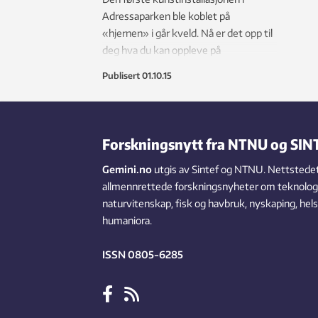
Adressaparken ble koblet på
«hjernen» i går kveld. Nå er det opp til
deg hva du kan oppleve på
spaserturen i parken som ikke er som
Publisert
01.10.15
andre parker.
Forskningsnytt fra NTNU og SIN
Gemini.no
utgis av Sintef og NTNU. Nettstedet
allmennrettede forskningsnyheter om teknologi,
naturvitenskap, fisk og havbruk, nyskaping, hel
humaniora.
ISSN 0805-6285