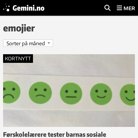
MER
emojier
KORTNYTT
Førskolelærere tester barnas sosiale