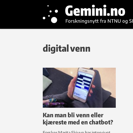
digital venn
Kan man bli venn eller
kjæreste med en chatbot?
Forsker Marita Skjuve har intervjuet