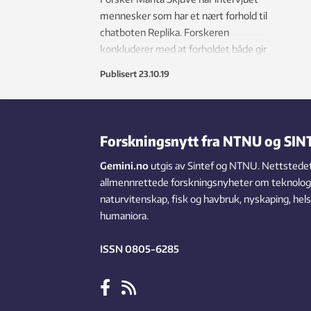
mennesker som har et nært forhold til
chatboten Replika. Forskeren
konkluderer med at forholdet både gir
mening og verdi for brukerne. Det kan
Publisert
23.10.19
til og med bli romantisk.
Forskningsnytt fra NTNU og SIN
Gemini.no
utgis av Sintef og NTNU. Nettstedet
allmennrettede forskningsnyheter om teknologi,
naturvitenskap, fisk og havbruk, nyskaping, hel
humaniora.
ISSN 0805-6285