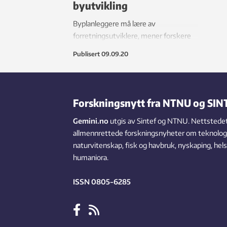
byutvikling
Byplanleggere må lære av
forretningsutviklere, mener forskere
ved SINTEF og NTNU. Kunnskap om
Publisert
09.09.20
innbyggernes ønsker, behov og
forventninger er helt nødvendig når
man skal utvikle et bærekraftig
byområde.
Forskningsnytt fra NTNU og SIN
Gemini.no
utgis av Sintef og NTNU. Nettstedet
allmennrettede forskningsnyheter om teknologi,
naturvitenskap, fisk og havbruk, nyskaping, hel
humaniora.
ISSN 0805-6285