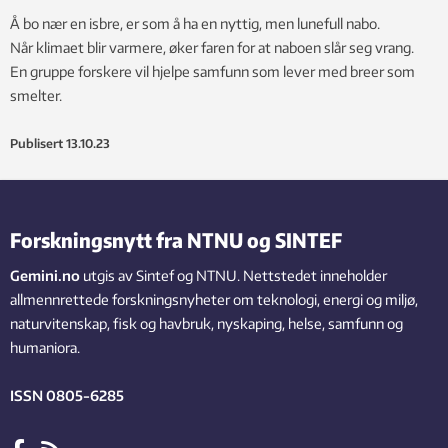
Å bo nær en isbre, er som å ha en nyttig, men lunefull nabo.
Når klimaet blir varmere, øker faren for at naboen slår seg vrang.
En gruppe forskere vil hjelpe samfunn som lever med breer som
smelter.
Publisert
13.10.23
Forskningsnytt fra NTNU og SINTEF
Gemini.no
utgis av Sintef og NTNU. Nettstedet inneholder
allmennrettede forskningsnyheter om teknologi, energi og miljø,
naturvitenskap, fisk og havbruk, nyskaping, helse, samfunn og
humaniora.
ISSN 0805-6285