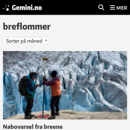
MER
breflommer
Nabovarsel fra breene