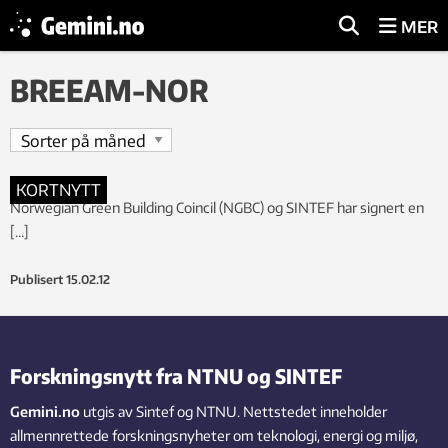
MER
BREEAM-NOR
KORTNYTT
Norwegian Green Building Coincil (NGBC) og SINTEF har signert en
[…]
Publisert
15.02.12
Forskningsnytt fra NTNU og SINTEF
Gemini.no
utgis av Sintef og NTNU. Nettstedet inneholder
allmennrettede forskningsnyheter om teknologi, energi og miljø,