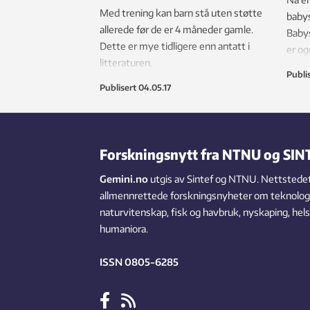
Med trening kan barn stå uten støtte
baby
allerede før de er 4 måneder gamle.
Baby
Dette er mye tidligere enn antatt i
er ogs
litteraturen.
Selv 
Publi
baby
Publisert
04.05.17
Forskningsnytt fra NTNU og SIN
Gemini.no
utgis av Sintef og NTNU. Nettstedet
allmennrettede forskningsnyheter om teknologi,
naturvitenskap, fisk og havbruk, nyskaping, hel
humaniora.
ISSN 0805-6285