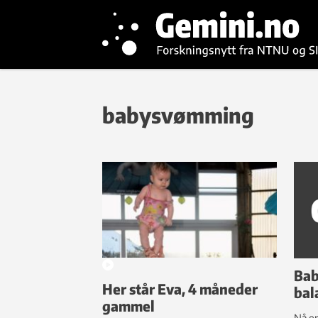
babysvømming
Bab
Her står Eva, 4 måneder
bal
gammel
Nå e