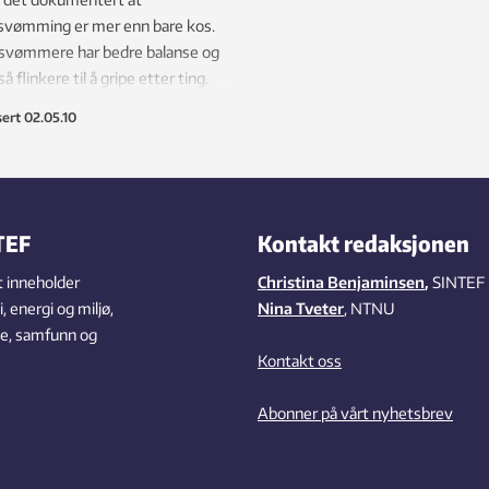
svømming er mer enn bare kos.
svømmere har bedre balanse og
å flinkere til å gripe etter ting.
når de har fylt fem år, er
sert
02.05.10
svømmerne fortsatt best.
TEF
Kontakt redaksjonen
 inneholder
Christina Benjaminsen
,
SINTEF
 energi og miljø,
Nina Tveter
, NTNU
se, samfunn og
Kontakt oss
Abonner på vårt nyhetsbrev