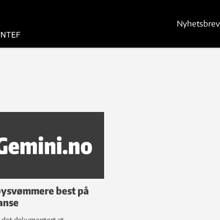
Nyhetsbrev
ysvømmere best på
anse
r det dokumentert at