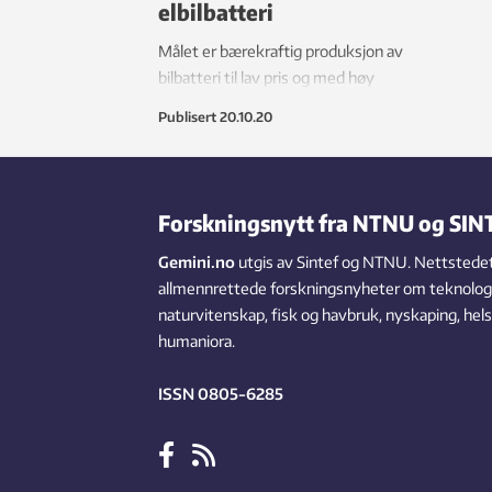
elbilbatteri
Målet er bærekraftig produksjon av
bilbatteri til lav pris og med høy
energitetthet basert på miljøvennlige
Publisert
20.10.20
prinsipper. I tillegg skal prosjektet, som
ledes av norske forskere, redusere
behovet for kritiske råmaterialer i
batterier med 85 prosent.
Forskningsnytt fra NTNU og SIN
Gemini.no
utgis av Sintef og NTNU. Nettstedet
allmennrettede forskningsnyheter om teknologi,
naturvitenskap, fisk og havbruk, nyskaping, hel
humaniora.
ISSN 0805-6285