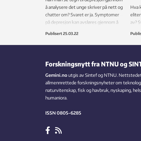
å analysere det unge skriver på nett og
Hva k
chatter om? Svaret er ja. Symptomer
elite
på depresjon kan avsløres gjennom å
av? S
analysere ordvalg, setninger og
Trine
Publisert
25.03.22
Publi
sammenhengen mellom disse, viser
forskning.
Forskningsnytt fra NTNU og SIN
Gemini.no
utgis av Sintef og NTNU. Nettstedet
allmennrettede forskningsnyheter om teknologi,
naturvitenskap, fisk og havbruk, nyskaping, hel
humaniora.
ISSN 0805-6285