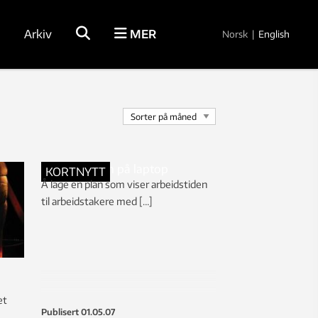
Arkiv
MER
Norsk
|
English
KORTNYTT
Å lage en plan som viser arbeidstiden
til arbeidstakere med […]
et
Publisert
01.05.07