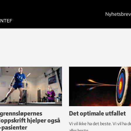
Nyhetsbrev
grennsløpernes
Det optimale utfallet
loppskrift hjelper også
Vi vil ikke ha det beste. Vi vil ha d
pasienter
aller beste.