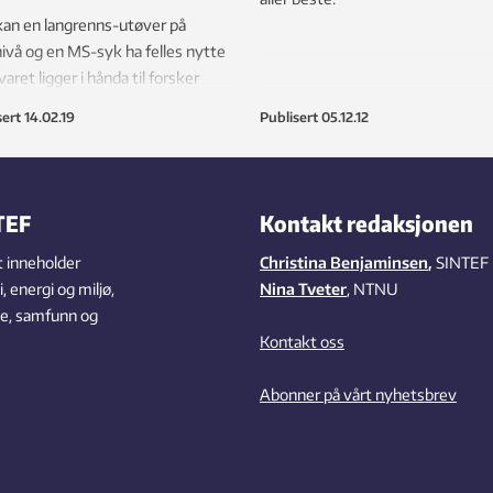
an en langrenns-utøver på
nivå og en MS-syk ha felles nytte
varet ligger i hånda til forsker
 M. Seeberg.
sert
14.02.19
Publisert
05.12.12
TEF
Kontakt redaksjonen
 inneholder
Christina Benjaminsen
,
SINTEF
 energi og miljø,
Nina Tveter
, NTNU
se, samfunn og
Kontakt oss
Abonner på vårt nyhetsbrev