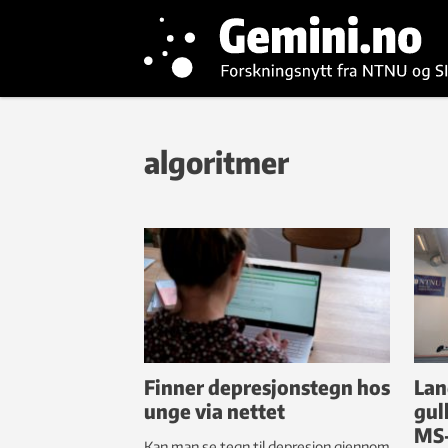
algoritmer
Finner depresjonstegn hos
Lan
unge via nettet
gul
MS-
Kan man se tegn til depresjon gjennom