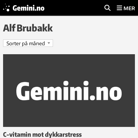
MER
Alf Brubakk
C-vitamin mot dykkarstress