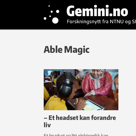
Able Magic
– Et headset kan forandre
liv
Et headset og litt elektronikk kan