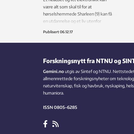
være alt som skal til for at
hørselshemmede Sharleen (9) kan få
en utdannelse og et liv utenfor
fattigdom. Nå får hun hjelp av norske
Publisert
06.12.17
forskere.
Forskningsnytt fra NTNU og SIN
Gemini.no
utgis av Sintef og NTNU. Nettstedet
allmennrettede forskningsnyheter om teknologi,
naturvitenskap, fisk og havbruk, nyskaping, hel
humaniora.
ISSN 0805-6285