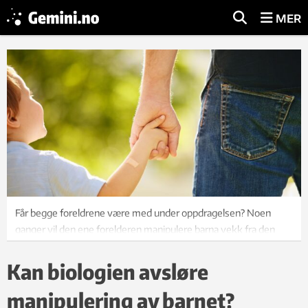
MER
Får begge foreldrene være med under oppdragelsen? Noen
ganger vil den ene forelderen manipulere barna vekk fra den
andre. Illustrasjonsfoto: Shutterstock, NTB
Kan biologien avsløre
manipulering av barnet?