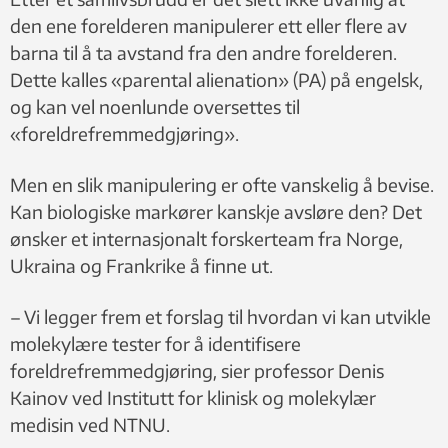
De mener kronisk stress hos barn som utsettes for slik
den ene forelderen manipulerer ett eller flere av
manipulasjon kan etterlate biologiske spor som lar seg
barna til å ta avstand fra den andre forelderen.
måle.
Dette kalles «parental alienation» (PA) på engelsk,
Hypotesen er omstridt, og foreldrefremmedgjøring er
og kan vel noenlunde oversettes til
ikke anerkjent i mange land – men forskerne håper
«foreldrefremmedgjøring».
arbeidet vil øke bevisstheten om problemet.
Men en slik manipulering er ofte vanskelig å bevise.
Målet er å utvikle standardiserte protokoller og tester
Kan biologiske markører kanskje avsløre den? Det
som senere kan hjelpe leger, psykologer og domstoler
ønsker et internasjonalt forskerteam fra Norge,
med å beskytte barn i høykonfliktsaker.
Ukraina og Frankrike å finne ut.
Kortversjonen er laget ved hjelp av kunstig intelligens.
– Vi legger frem et forslag til hvordan vi kan utvikle
Deretter er den gjennomgått av et medlem av redaksjonen.
molekylære tester for å identifisere
foreldrefremmedgjøring, sier professor Denis
Kainov ved Institutt for klinisk og molekylær
medisin ved NTNU.