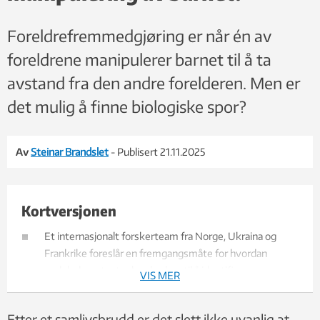
Foreldrefremmedgjøring er når én av
foreldrene manipulerer barnet til å ta
avstand fra den andre forelderen. Men er
det mulig å finne biologiske spor?
Av
Steinar Brandslet
- Publisert 21.11.2025
Kortversjonen
Et internasjonalt forskerteam fra Norge, Ukraina og
Frankrike foreslår en fremgangsmåte for hvordan
molekylære tester kan brukes til å identifisere
VIS MER
foreldrefremmedgjøring.
Etter et samlivsbrudd er det slett ikke uvanlig at