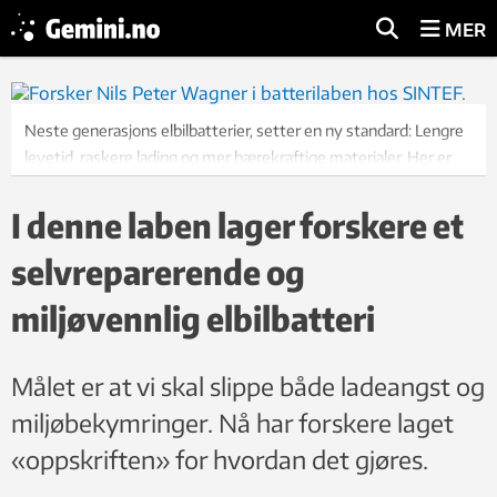
MER
Neste generasjons elbilbatterier, setter en ny standard: Lengre
levetid, raskere lading og mer bærekraftige materialer. Her er
forsker og prosjektleder Nils Peter Wagner i laben hos SINTEF.
Foto: Silje Grytli Tveten
I denne laben lager forskere et
selvreparerende og
miljøvennlig elbilbatteri
Målet er at vi skal slippe både ladeangst og
miljøbekymringer. Nå har forskere laget
«oppskriften» for hvordan det gjøres.