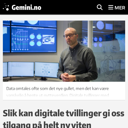
MER
Data omtales ofte som det nye gullet, men det kan være
vanskelig å hente ut nytteverdien. Digitale tvillinger med
sanntidssimulering er formidlingsvertøyet som kan endre
dette, ifølge SINTEF-forsker Jan Tore Fagertun. Foto: Guro
Slik kan digitale tvillinger gi oss
Kulset Meråkerås
tilgang på helt ny viten