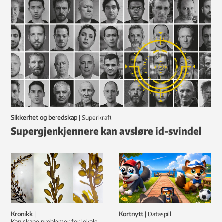
Sikkerhet og beredskap
|
Superkraft
Supergjenkjennere kan avsløre id-svindel
Kronikk
|
Kortnytt
|
dataspill
Kan skape problemer for lokale