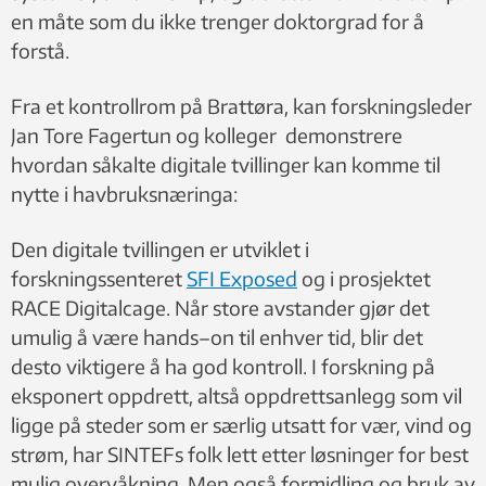
en måte som du ikke trenger doktorgrad for å
forstå.
Fra et kontrollrom på Brattøra, kan forskningsleder
Jan Tore Fagertun og kolleger demonstrere
hvordan såkalte digitale tvillinger kan komme til
nytte i havbruksnæringa:
Den digitale tvillingen er utviklet i
forskningssenteret
SFI Exposed
og i prosjektet
RACE Digitalcage. Når store avstander gjør det
umulig å være hands–on til enhver tid, blir det
desto viktigere å ha god kontroll. I forskning på
eksponert oppdrett, altså oppdrettsanlegg som vil
ligge på steder som er særlig utsatt for vær, vind og
strøm, har SINTEFs folk lett etter løsninger for best
mulig overvåkning. Men også formidling og bruk av