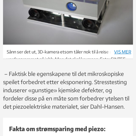
Sånn ser det ut, 3D-kamera etsom tåler nok til å reise ut i
VIS MER
verdensrommet på jobb. Men det skal krympes. Foto: SINTEF
– Faktisk ble egenskapene til det mikroskopiske
speilet forbedret etter eksponering. Stresstesting
induserer «gunstige» kjemiske defekter, og
fordeler disse på en måte som forbedrer ytelsen til
det piezoelektriske materialet, sier Dahl-Hansen.
Fakta om strømsparing med piezo: