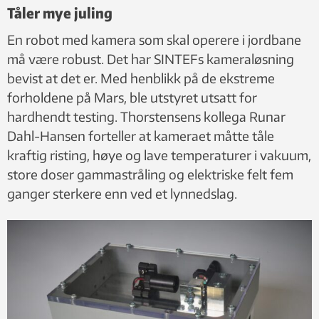
Tåler mye juling
avstand fra hverandre og lyser med et mønster på det som
skal avbildes. Kameraene opererer med en oppløsning på 500
En robot med kamera som skal operere i jordbane
x 500 piksler, og hver piksel måler med en nøyaktighet på 0,2
må være robust. Det har SINTEFs kameraløsning
millimeter. Mønsteret som laseren tegner på objektet danner
bevist at det er. Med henblikk på de ekstreme
en unik kode i pikslene til de to kameraene. Men koden vil
forholdene på Mars, ble utstyret utsatt for
ikke ligge eksakt på samme sted i bildet.
hardhendt testing. Thorstensens kollega Runar
Dahl-Hansen forteller at kameraet måtte tåle
Forskyvningen mellom de to kameraene vil gi detaljert
kraftig risting, høye og lave temperaturer i vakuum,
informasjon om avstanden til objektet. Med triangulering og
avansert databehandling bygges et tredimensjonalt bilde.
store doser gammastråling og elektriske felt fem
ganger sterkere enn ved et lynnedslag.