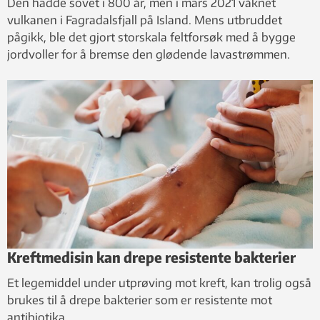
Den hadde sovet i 800 år, men i mars 2021 våknet
vulkanen i Fagradalsfjall på Island. Mens utbruddet
pågikk, ble det gjort storskala feltforsøk med å bygge
jordvoller for å bremse den glødende lavastrømmen.
Kreftmedisin kan drepe resistente bakterier
Et legemiddel under utprøving mot kreft, kan trolig også
brukes til å drepe bakterier som er resistente mot
antibiotika.