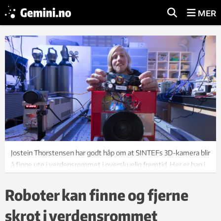
MER
Jostein Thorstensen har godt håp om at SINTEFs 3D-kamera blir
å finne ute i verdensrommet i overskuelig fremtid. Her er han i
laben. Foto: Werner Juvik
Roboter kan finne og fjerne
skrot i verdensrommet