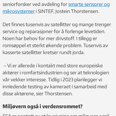
seniorforsker ved avdeling for
smarte sensorer og
ESA og den russiske romfartsorganisasjonen Roscosmos
sendte i 2016 ut et romfartøy som hadde med seg en
mikrosystemer
i SINTEF, Jostein Thorstensen.
satellitt som fortsatt går i bane rundt Mars. Satellitten måler
gasser som kan være indikasjon på om det finnes liv på
Det finnes tusenvis av satellitter og mange trenger
planeten. Samtidig med utplasseringen av satellitten, ble det
service og reparasjoner for å forlenge levetiden.
gjort en prøvelanding med den italienskbygde testmodulen
Noen har behov for mer drivstoff. I tillegg er
Schiaparelli EDM på Mars. Landingsprosedyrene ble utløst for
romsøppel et sterkt økende problem. Tusenvis av
tidlig og Schiaparelli krasjlandet på Mars i 300 km/t.
kasserte satellitter kretser rundt jorda.
Siden 1997 har USA sendt til sammen fem rovere til Mars. To
– Vi er allerede i kontakt med store europeiske
av dem, Curiosity og Perseverance, er fortsatt operative. Kina
aktører i romfartsindustrien og ser at teknologien
er det andre landet til å sende en rover til Mars, Zhurong
landet på planeten i mai 2021.
vår vekker interesse. Tidlig i 2023 planlegger vi
innledende testing av kameraet i samarbeid med
(Roveren Rosalind Franklin er oppkalt etter den britiske
disse aktørene, sier Thorstensen.
kjemikeren som oppdaget at DNA-molekylet besto av doble
spiraler, noe hennes kolleger Maurice Wilkins, Francis Crick og
Miljøvern også i verdensrommet?
James Watson senere mottok Nobelprisen for.)
ESA er opptatt av at lovgivning om miljøvern også