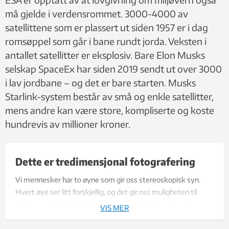
må gjelde i verdensrommet. 3000-4000 av
satellittene som er plassert ut siden 1957 er i dag
romsøppel som går i bane rundt jorda. Veksten i
antallet satellitter er eksplosiv. Bare Elon Musks
selskap SpaceEx har siden 2019 sendt ut over 3000
i lav jordbane – og det er bare starten. Musks
Starlink-system består av små og enkle satellitter,
mens andre kan være store, kompliserte og koste
hundrevis av millioner kroner.
Dette er tredimensjonal fotografering
Vi mennesker har to øyne som gir oss stereoskopisk syn.
Hvert øye ser litt forskjellig, og det gir oss muligheten til
dybdesyn. Når et objekt er veldig nært, skjeler vi for å
VIS MER
fokusere. Det er dette prinsippet forskerne benytter for 3D-
video. To kameraer med en laser på toppen står med litt