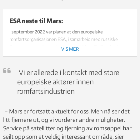
ESA neste til Mars:
I september 2022 var planen at den europeiske
romfartsorganisasjonen ESA, i samarbeid med russiske
Roscosmos, skulle sende en rover til Mars. Da Russland
VIS MER
invaderte Ukraina i februar, brøt ESA samarbeidet. ESA
opprettholder imidlertid Exo-Mars programmet. Roveren
Rosalind Franklin står klar i Italia, men ennå er det uklart
Vi er allerede i kontakt med store
hvordan den skal komme seg til Mars og kunne lande.
europeiske aktører innen
romfartsindustrien
Roscosmos har levert en del instrumenter til roveren og
skulle også bidra med landingsmodulen som tok roveren
uskadd ned på Mars. Planen i Exo-Mars programmet er at
– Mars er fortsatt aktuelt for oss. Men nå ser det
roveren skal samle inn prøver og bore helt ned til to meter.
litt fjernere ut, og vi vurderer andre muligheter.
Prøvene skal i neste omgang kunne hentes på en ny ferd og
Service på satellitter og fjerning av romsøppel har
bringes tilbake til jorda til analyse.
seilt opp som et veldig interessant område, sier