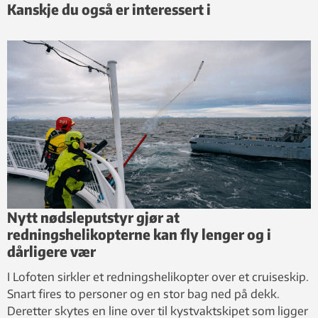
Kanskje du også er interessert i
Nytt nødsleputstyr gjør at
redningshelikopterne kan fly lenger og i
dårligere vær
I Lofoten sirkler et redningshelikopter over et cruiseskip.
Snart fires to personer og en stor bag ned på dekk.
Deretter skytes en line over til kystvaktskipet som ligger