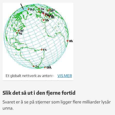
Et globalt nettverk av antenner fanger
VIS MER
opp signaler fra stjerner fra den fjerne
fortid. Disse signalene brukes til å regne
Slik det så ut i den fjerne fortid
ut hvor jordkloden er i verdensrommet.
Svaret er å se på stjerner som ligger flere milliarder lysår
unna.