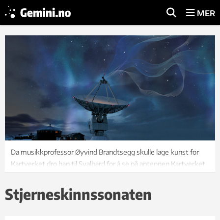
MER
Da musikkprofessor Øyvind Brandtsegg skulle lage kunst for
Kartverket dro han til Svalbard for å se på antennen Kartverket
har der. Det ble starten på en reise til de kraftigste stjernene i
verdensrommet: kvasarene. Foto: Bjørn-Owe
Stjerneskinnssonaten
Holmberg/Kartverkets geodetiske jordobservatorium i Ny-
Ålesund.