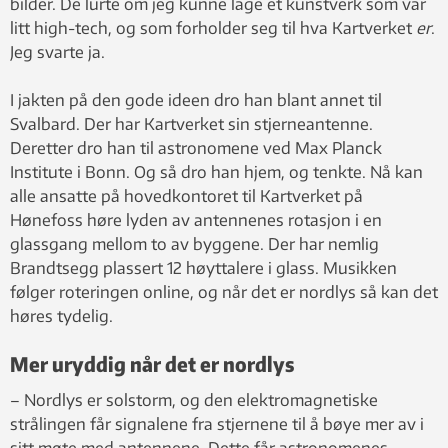
bilder. De lurte om jeg kunne lage et kunstverk som var
kontinuerlig.
litt high-tech, og som forholder seg til hva Kartverket
er
.
Jeg svarte ja.
I jakten på den gode ideen dro han blant annet til
Svalbard. Der har Kartverket sin stjerneantenne.
Deretter dro han til astronomene ved Max Planck
Institute i Bonn. Og så dro han hjem, og tenkte. Nå kan
alle ansatte på hovedkontoret til Kartverket på
Hønefoss høre lyden av antennenes rotasjon i en
glassgang mellom to av byggene. Der har nemlig
Brandtsegg plassert 12 høyttalere i glass. Musikken
følger roteringen online, og når det er nordlys så kan det
høres tydelig.
Mer uryddig når det er nordlys
– Nordlys er solstorm, og den elektromagnetiske
strålingen får signalene fra stjernene til å bøye mer av i
sitt møte med antennene. Dette får astronomenes