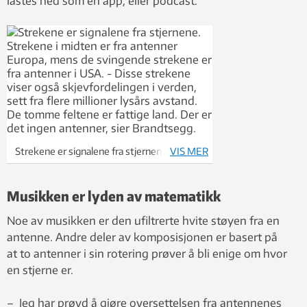
lastes ned som en app, eller podcast.
Strekene er signalene fra stjernene.
VIS MER
Strekene i midten er fra antenner Europa,
mens de svingende strekene er fra
Musikken er lyden av matematikk
antenner i USA. – Disse strekene viser
også skjevfordelingen i verden, sett fra
Noe av musikken er den ufiltrerte hvite støyen fra en
flere millioner lysårs avstand. De tomme
antenne. Andre deler av komposisjonen er basert på
feltene er fattige land. Der er det ingen
at to antenner i sin rotering prøver å bli enige om hvor
antenner, sier Brandtsegg.
en stjerne er.
– Jeg har prøvd å gjøre oversettelsen fra antennenes