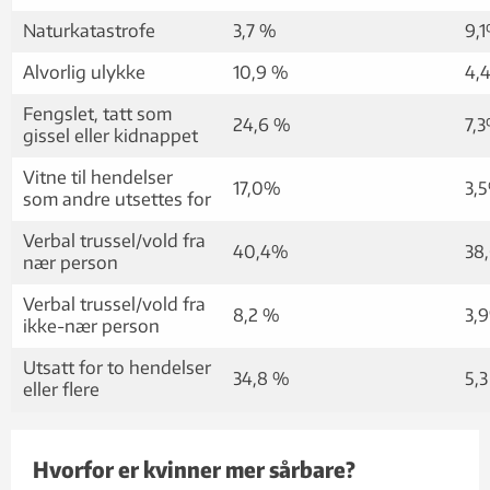
Naturkatastrofe
3,7 %
9,
Alvorlig ulykke
10,9 %
4,
Fengslet, tatt som
24,6 %
7,
gissel eller kidnappet
Vitne til hendelser
17,0%
3,
som andre utsettes for
Verbal trussel/vold fra
40,4%
38
nær person
Verbal trussel/vold fra
8,2 %
3,
ikke-nær person
Utsatt for to hendelser
34,8 %
5,
eller flere
Hvorfor er kvinner mer sårbare?