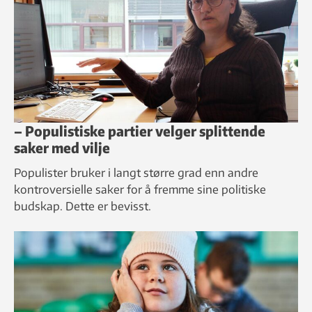
Skvetten/ lett skremt * Oppfører seg som om hendelsen
inntreffer igjen
I faglitteraturen går posttraumatiske lidelser for å være en
forbigående plage. Det antas at symptomene melder seg før
det har gått seks måneder etter traume-opplevelsen.
Kilde: The American Psychiatric Association's diagnostiske
– Populistiske partier velger splittende
retningslinjer for psykisk sykdom / WHO's International
saker med vilje
Statistical Classification of Diseases and Related Health
Populister bruker i langt større grad enn andre
Problems / SINTEF
kontroversielle saker for å fremme sine politiske
budskap. Dette er bevisst.