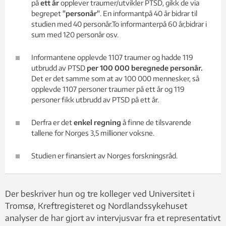
på
ett år
opplever traumer/utvikler PTSD, gikk de via
begrepet
"personår"
. En informantpå 40 år bidrar til
studien med 40 personår.To informanterpå 60 år,bidrar i
sum med 120 personår osv.
Informantene opplevde 1107 traumer og hadde 119
utbrudd av PTSD
per 100 000 beregnede personår.
Det er det samme som at av 100 000 mennesker, så
opplevde 1107 personer traumer på ett år og 119
personer fikk utbrudd av PTSD på ett år.
Derfra er det
enkel regning
å finne de tilsvarende
tallene for Norges 3,5 millioner voksne.
Studien er finansiert av Norges forskningsråd.
Der beskriver hun og tre kolleger ved Universitet i
Tromsø, Kreftregisteret og Nordlandssykehuset
analyser de har gjort av intervjusvar fra et representativt