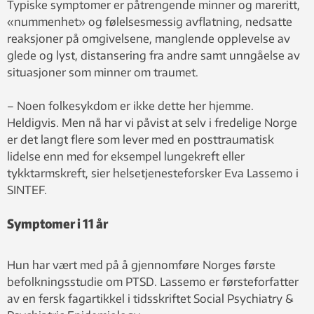
forsker ved
Typiske symptomer er påtrengende minner og mareritt,
SINTEF
«nummenhet» og følelsesmessig avflatning, nedsatte
Teknologi
reaksjoner på omgivelsene, manglende opplevelse av
og
glede og lyst, distansering fra andre samt unngåelse av
samfunn,
situasjoner som minner om traumet.
har vært
med på å
– Noen folkesykdom er ikke dette her hjemme.
gjennomføre
Heldigvis. Men nå har vi påvist at selv i fredelige Norge
Norges
er det langt flere som lever med en posttraumatisk
første
lidelse enn med for eksempel lungekreft eller
befolkningsstudie
tykktarmskreft, sier helsetjenesteforsker Eva Lassemo i
om
SINTEF.
posttraumatiske
stresslidelser
Symptomer i 11 år
(PTSD).
Hun har vært med på å gjennomføre Norges første
befolkningsstudie om PTSD. Lassemo er førsteforfatter
av en fersk fagartikkel i tidsskriftet Social Psychiatry &