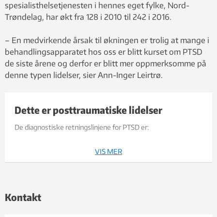
spesialisthelsetjenesten i hennes eget fylke, Nord-
Trøndelag, har økt fra 128 i 2010 til 242 i 2016.
– En medvirkende årsak til økningen er trolig at mange i
behandlingsapparatet hos oss er blitt kurset om PTSD
de siste årene og derfor er blitt mer oppmerksomme på
denne typen lidelser, sier Ann-Inger Leirtrø.
Dette er posttraumatiske lidelser
De diagnostiske retningslinjene for PTSD er:
A: Personen har opplevd en belastende hendelse eller
VIS MER
situasjon (av enten kort eller lang varighet) av usedvanlig
truende eller katastrofal art, som sannsynligvis vil fremkalle
sterkt ubehag hos de fleste.
Kontakt
Dette vil si naturkatastrofer eller menneskeskapte