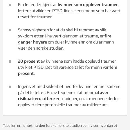
Fra før er det kjent at
kvinner som opplever traumer
,
lettere utvikler en PTSD-lidelse enn menn som har vært
utsatt for traumer.
Sannsynligheten for at du skal bli rammet av slik
sykdom etter å ha vært gjennom et traume, er
fire
ganger høyere
om du er kvinne enn om du er mann,
viser den norske studien.
20 prosent
av kvinnene som hadde opplevd traumer,
utviklet PTSD. Det tilsvarende tallet for menn var
fem
prosent.
Ingen vet med sikkerhet hvorfor kvinner er mer sårbare
på dette feltet. En av teoriene er at menn
utøver
risikoatferd oftere
enn kvinner, og at mennene derfor
opplever flere potensielle traumer av mildere art.
Tabellen er hentet fra den ferske norske studien som viser hvordan et