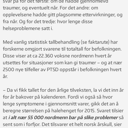
svar på for det første: om de hadde gjennomlevd
traumer, og eventuelt når. For det andre: om
opplevelsene hadde gitt plagsomme ettervirkninger, og
fra når. Og for det tredje: hvor lenge disse
helseproblemene satt i.
Med vanlig statistisk tallbehandling (se faktarute) har
forskerne omgjort svarene til totaltall for befolkningen.
Disse viser at ca 22.360 voksne nordmenn hvert år
utsettes for situasjoner som kan gi traumer – og at nær
2500 nye tilfeller av PTSD oppstår i befolkningen hvert
år.
– Da vi fikk tallet for den årlige tilveksten, la vi det inn år
for år bakover på kalenderen. Fordi vi også så hvor
lenge symptomene i gjennomsnitt varer, gikk det an å
beregne størrelsen på halehenget for 2015. Svaret tilsier
at
i alt nær 55 000 nordmenn bar på slike problemer
så
sent som i forfjor. Det tilsvarer et helt norsk årskull, sier