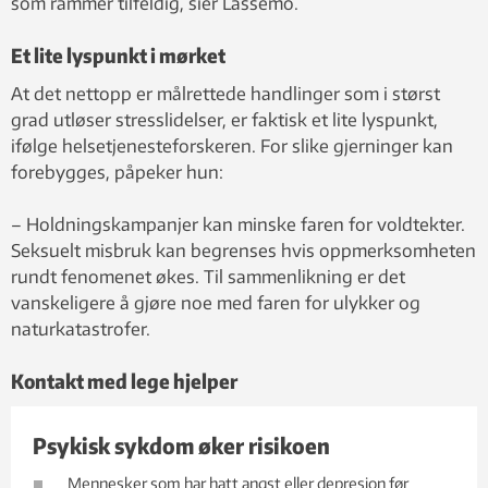
som rammer tilfeldig, sier Lassemo.
Et lite lyspunkt i mørket
At det nettopp er målrettede handlinger som i størst
grad utløser stresslidelser, er faktisk et lite lyspunkt,
ifølge helsetjenesteforskeren. For slike gjerninger kan
forebygges, påpeker hun:
– Holdningskampanjer kan minske faren for voldtekter.
Seksuelt misbruk kan begrenses hvis oppmerksomheten
rundt fenomenet økes. Til sammenlikning er det
vanskeligere å gjøre noe med faren for ulykker og
naturkatastrofer.
Kontakt med lege hjelper
Psykisk sykdom øker risikoen
Mennesker som har hatt angst eller depresjon før