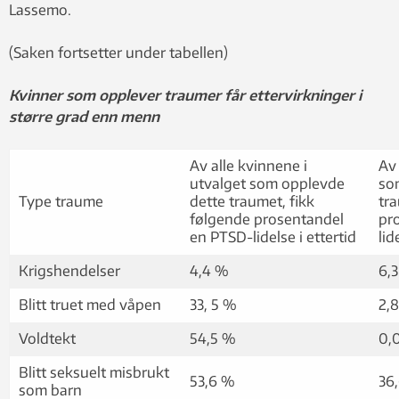
Lassemo.
(Saken fortsetter under tabellen)
Kvinner som opplever traumer får ettervirkninger i
større grad enn menn
Av alle kvinnene i
Av
utvalget som opplevde
so
Type traume
dette traumet, fikk
tra
følgende prosentandel
pr
en PTSD-lidelse i ettertid
lid
Krigshendelser
4,4 %
6,
Blitt truet med våpen
33, 5 %
2,
Voldtekt
54,5 %
0,
Blitt seksuelt misbrukt
53,6 %
36
som barn