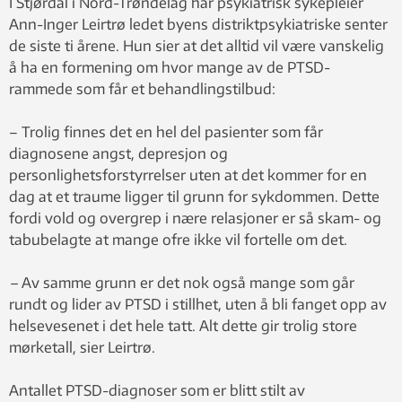
I Stjørdal i Nord-Trøndelag har psykiatrisk sykepleier
Ann-Inger Leirtrø ledet byens distriktpsykiatriske senter
de siste ti årene. Hun sier at det alltid vil være vanskelig
å ha en formening om hvor mange av de PTSD-
rammede som får et behandlingstilbud:
– Trolig finnes det en hel del pasienter som får
diagnosene angst, depresjon og
personlighetsforstyrrelser uten at det kommer for en
dag at et traume ligger til grunn for sykdommen. Dette
fordi vold og overgrep i nære relasjoner er så skam- og
tabubelagte at mange ofre ikke vil fortelle om det.
–
Av samme grunn er det nok også mange som går
rundt og lider av PTSD i stillhet, uten å bli fanget opp av
helsevesenet i det hele tatt. Alt dette gir trolig store
mørketall, sier Leirtrø.
Antallet PTSD-diagnoser som er blitt stilt av