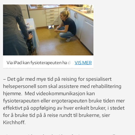
Via iPad kan fysioterapeuten ha dialog med
VIS MER
både den eldre som trener og med
hjemmehelpen som assisterer under
– Det går med mye tid på reising for spesialisert
treningen. Foto: Helen Berg/NTNU
helsepersonell som skal assistere med rehabilitering
hjemme. Med videokommunikasjon kan
fysioterapeuten eller ergoterapeuten bruke tiden mer
effektivt på oppfølging av hver enkelt bruker, i stedet
for å bruke tid på å reise rundt til brukerne, sier
Kirchhoff.