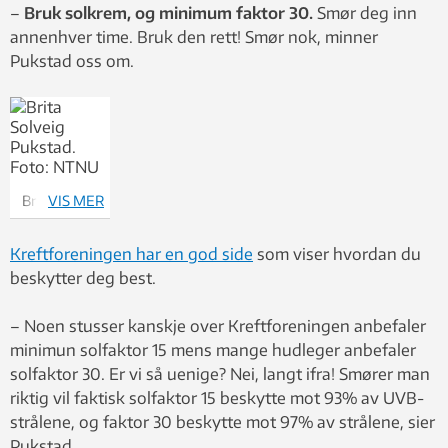
–
Bruk solkrem, og minimum faktor 30.
Smør deg inn
annenhver time. Bruk den rett! Smør nok, minner
Pukstad oss om.
Brita
VIS MER
Solveig
Pukstad.
Kreftforeningen har en god side
som viser hvordan du
Foto:
beskytter deg best.
NTNU
– Noen stusser kanskje over Kreftforeningen anbefaler
minimun solfaktor 15 mens mange hudleger anbefaler
solfaktor 30. Er vi så uenige? Nei, langt ifra! Smører man
riktig vil faktisk solfaktor 15 beskytte mot 93% av UVB-
strålene, og faktor 30 beskytte mot 97% av strålene, sier
Pukstad.