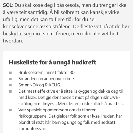
SOL:
Du skal kose deg i påskesola, men du trenger ikke
å være teit samtidig. Å bli solbrent kan kanskje virke
ufarlig, men det kan ta flere tiår før du ser
konsekvensene av solstrålene. De fleste vet nå at de bør
beskytte seg mot sola i ferien, men ikke alle vet helt
hvordan.
Huskeliste for å unngå hudkreft
Bruk solkrem, minst faktor 30.
Smør deg inn annenhver time.
Smør NOK og RIKELIG.
Det mest effektive er å sitte i skyggen og dekke deg til
med klær. Det gjelder spesielt midt på dagen når UVB-
strålingen er høyest. Men det er jo ikke alltid så praktisk.
Vær spesielt oppmerksom om du tilhører
risikogruppene. Det gjelder folk som er lyse i huden, har
blondt til rødt hår, barn og unge og folk med nedsatt
immunforsvar.