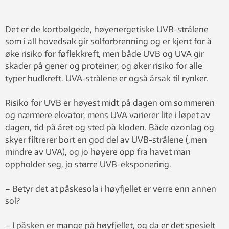
Det er de kortbølgede, høyenergetiske UVB-strålene
som i all hovedsak gir solforbrenning og er kjent for å
øke risiko for føflekkreft, men både UVB og UVA gir
skader på gener og proteiner, og øker risiko for alle
typer hudkreft. UVA-strålene er også årsak til rynker.
Risiko for UVB er høyest midt på dagen om sommeren
og nærmere ekvator, mens UVA varierer lite i løpet av
dagen, tid på året og sted på kloden. Både ozonlag og
skyer filtrerer bort en god del av UVB-strålene (,men
mindre av UVA), og jo høyere opp fra havet man
oppholder seg, jo større UVB-eksponering.
– Betyr det at påskesola i høyfjellet er verre enn annen
sol?
– I påsken er mange på høyfjellet, og da er det spesielt