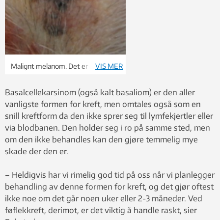
Malignt melanom. Det er dette du
VIS MER
vil unngå. Foto: Brita Solveig
Pukstad, NTNU
Basalcellekarsinom (også kalt basaliom) er den aller
vanligste formen for kreft, men omtales også som en
snill kreftform da den ikke sprer seg til lymfekjertler eller
via blodbanen. Den holder seg i ro på samme sted, men
om den ikke behandles kan den gjøre temmelig mye
skade der den er.
– Heldigvis har vi rimelig god tid på oss når vi planlegger
behandling av denne formen for kreft, og det gjør oftest
ikke noe om det går noen uker eller 2-3 måneder. Ved
føflekkreft, derimot, er det viktig å handle raskt, sier