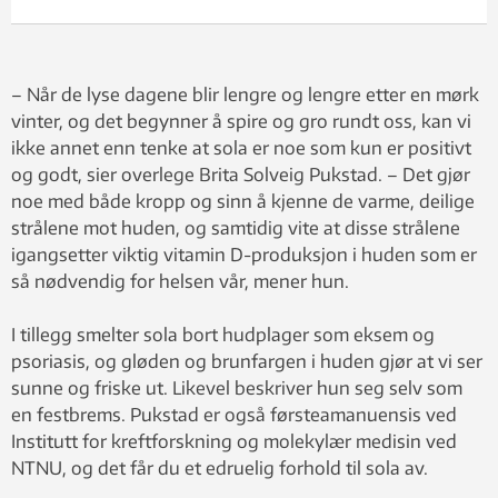
– Når de lyse dagene blir lengre og lengre etter en mørk
vinter, og det begynner å spire og gro rundt oss, kan vi
ikke annet enn tenke at sola er noe som kun er positivt
og godt, sier overlege Brita Solveig Pukstad. – Det gjør
noe med både kropp og sinn å kjenne de varme, deilige
strålene mot huden, og samtidig vite at disse strålene
igangsetter viktig vitamin D-produksjon i huden som er
så nødvendig for helsen vår, mener hun.
I tillegg smelter sola bort hudplager som eksem og
psoriasis, og gløden og brunfargen i huden gjør at vi ser
sunne og friske ut. Likevel beskriver hun seg selv som
en festbrems. Pukstad er også førsteamanuensis ved
Institutt for kreftforskning og molekylær medisin ved
NTNU, og det får du et edruelig forhold til sola av.