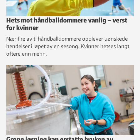
Hets mot håndballdommere vanlig – verst
for kvinner
Nær fire av ti håndballdommere opplever uønskede
hendelser i løpet av en sesong. Kvinner hetses langt
oftere enn menn.
Grønn løsning kan erstatte bruken av