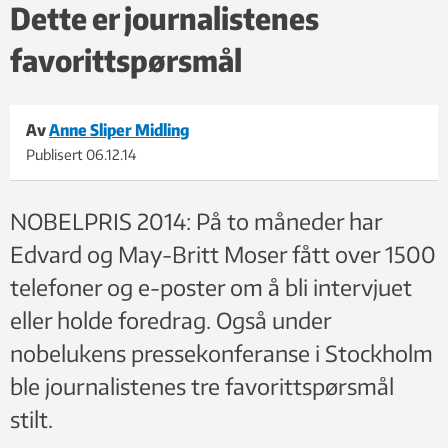
det er mulig for alle, svarte Edvard Moser ved NTNU. Foto:
Dette er journalistenes
Gunnar Kåre Hansen/NTNU
favorittspørsmål
Av
Anne Sliper Midling
Publisert
06.12.14
NOBELPRIS 2014: På to måneder har
Edvard og May-Britt Moser fått over 1500
telefoner og e-poster om å bli intervjuet
eller holde foredrag. Også under
nobelukens pressekonferanse i Stockholm
ble journalistenes tre favorittspørsmål
stilt.