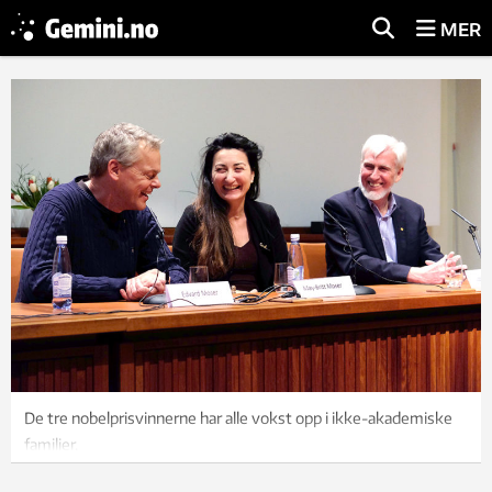
MER
De tre nobelprisvinnerne har alle vokst opp i ikke-akademiske
familier.
- Vi har vært nødt til å finne vår egen vei. Vår historie viser at