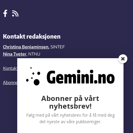
Kontakt redaksjonen
Christina Benjaminsen
,
SINTEF
Nina Tveter
, NTNU
Kontakt oss
Abonner på vårt nyhetsbrev
Abonner på vårt
nyhetsbrev!
Følg med på vårt nyhetsbrev for å få med deg
det nyeste av våre publiseringer.