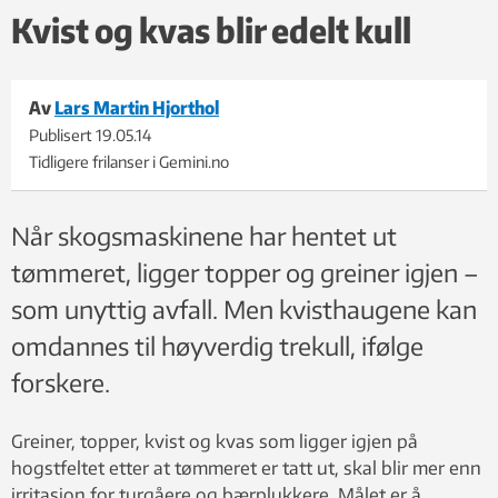
Kvist og kvas blir edelt kull
Av
Lars Martin Hjorthol
Publisert
19.05.14
Tidligere frilanser i Gemini.no
Når skogsmaskinene har hentet ut
tømmeret, ligger topper og greiner igjen –
som unyttig avfall. Men kvisthaugene kan
omdannes til høyverdig trekull, ifølge
forskere.
Greiner, topper, kvist og kvas som ligger igjen på
hogstfeltet etter at tømmeret er tatt ut, skal blir mer enn
irritasjon for turgåere og bærplukkere. Målet er å