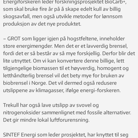
Energiforskeren leder forskningsprosjektet BioCarb+,
som skal bruke fire år på å skape edelt kull av billig
skogsavfall, men også utvikle metoder for lønnsom
produksjon av det nye produktet.
– GROT som ligger igjen på hogstfeltene, inneholder
store energimengder. Men det er et lavverdig brensel,
fordi det er så består av så mye forskjellig. Derfor blir det
lite utnyttet. Om vi kan konvertere denne billige, lett
tilgjengelige biomassen til et høyverdig, homogent og
letthåndterlig brensel vil det bety mye for bruken av
biobrensel i Norge. Det vil dermed også redusere
utslippene av klimagasser, ifølge energi-forskeren.
Trekull har også lave utslipp av svovel og
nitrogenoksider sammenlignet med fossile alternativer.
Det gir mindre lokal luftforurensning.
SINTEF Energi som leder prosjektet, har knyttet til seg