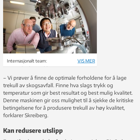
Internasjonalt team:
VIS MER
F.v.: Michael J. Antal fra Hawaii, Liang Wang
fra Kina og Gabor Varhegyi fra Ungarn.
– Vi prøver å finne de optimale forholdene for å lage
SINTEF-forsker Øyvind Skreiberg i
trekull av skogsavfall. Finne hva slags trykk og
bakgrunnen.
temperatur som gir best resultat og best mulig kvalitet.
Denne maskinen gir oss mulighet til å sjekke de kritiske
betingelsene for å produsere trekull av høy kvalitet,
forklarer Skreiberg.
Kan redusere utslipp