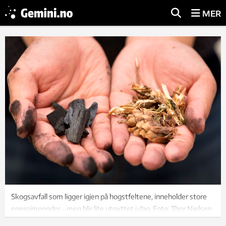
MER
Skogsavfall som ligger igjen på hogstfeltene, inneholder store
energimengder - men blir lite utnyttet i dag. Foto: Thor Nielsen.