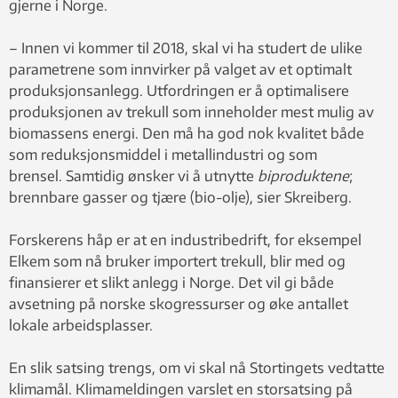
gjerne i Norge.
– Innen vi kommer til 2018, skal vi ha studert de ulike
parametrene som innvirker på valget av et optimalt
produksjonsanlegg. Utfordringen er å optimalisere
produksjonen av trekull som inneholder mest mulig av
biomassens energi. Den må ha god nok kvalitet både
som reduksjonsmiddel i metallindustri og som
brensel. Samtidig ønsker vi å utnytte
biproduktene
;
brennbare gasser og tjære (bio-olje), sier Skreiberg.
Forskerens håp er at en industribedrift, for eksempel
Elkem som nå bruker importert trekull, blir med og
finansierer et slikt anlegg i Norge. Det vil gi både
avsetning på norske skogressurser og øke antallet
lokale arbeidsplasser.
En slik satsing trengs, om vi skal nå Stortingets vedtatte
klimamål. Klimameldingen varslet en storsatsing på