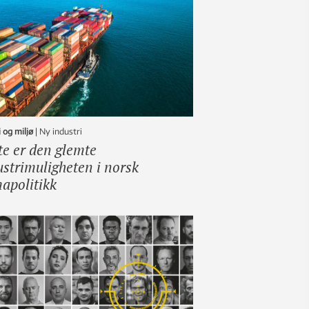
 og miljø
|
ny industri
te er den glemte
ustrimuligheten i norsk
mapolitikk