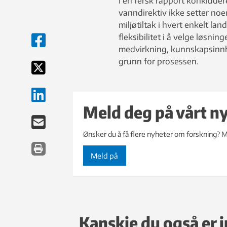
I en fersk rapport konklude
vanndirektiv ikke setter no
miljøtiltak i hvert enkelt la
fleksibilitet i å velge løsni
medvirkning, kunnskapsinnh
grunn for prosessen.
Meld deg på vårt n
Ønsker du å få flere nyheter om forskning? M
Meld på
Kanskje du også er i