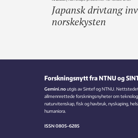
Japansk drivtang in
norskekysten
Forskningsnytt fra NTNU og SIN
Gemini.no
utgis av Sintef og NTNU. Nettstedet
allmennrettede forskningsnyheter om teknologi,
naturvitenskap, fisk og havbruk, nyskaping, hel
humaniora.
ISSN 0805-6285