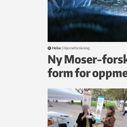
Helse
|
hjerneforskning
Ny Moser-forsk
form for oppm