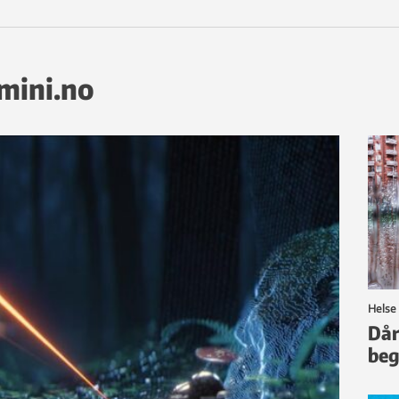
emini.no
Helse
Dår
beg