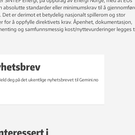
rer SINTEF Energi, på oppdrag av Energi Norge, med at EUs
en absolutte standarder eller minimumskrav til å gjennomfør
nd. Det er derimot et betydelig nasjonalt spillerom og stor
nger for å oppfylle direktivets krav. Åpenhet, dokumentasjon,
enting og samfunnsmessig kost/nyttevurderinger legges ti
yhetsbrev
eld deg på det ukentlige nyhetsbrevet til Gemini.no
nteressert i