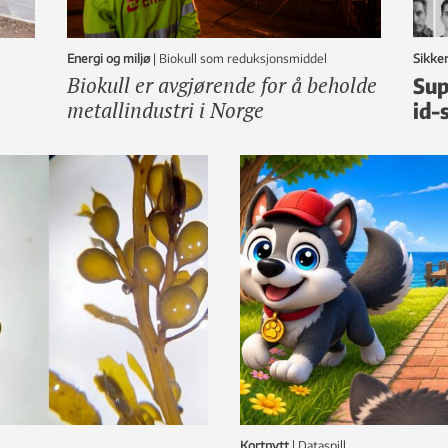
Energi og miljø
|
Biokull som reduksjonsmiddel
Sikke
Biokull er avgjørende for å beholde
Sup
metallindustri i Norge
id-
Kortnytt
|
dataspill