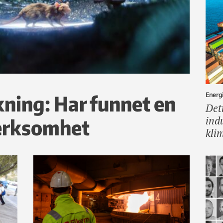
Energi
ning: Har funnet en
Det
ind
erksomhet
kli