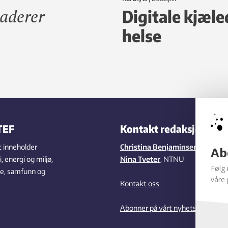
vaderer
Digitale kjæle
helse
TEF
Kontakt redaksjonen
 inneholder
Christina Benjaminsen
,
SINTEF
Ab
 energi og miljø,
Nina Tveter
, NTNU
Følg 
se, samfunn og
våre 
Kontakt oss
Abonner på vårt nyhetsbrev