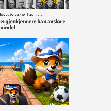
rhet og beredskap
|
Superkraft
ergjenkjennere kan avsløre
svindel