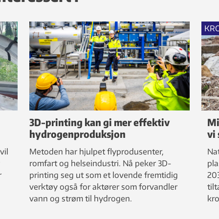
KR
3D-printing kan gi mer effektiv
Mi
hydrogenproduksjon
vi
vil
Metoden har hjulpet flyprodusenter,
Nat
romfart og helseindustri. Nå peker 3D-
pla
r
printing seg ut som et lovende fremtidig
203
verktøy også for aktører som forvandler
til
vann og strøm til hydrogen.
kro