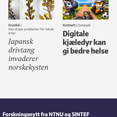
Kronikk
|
Kortnytt
|
dataspill
Kan skape problemer for lokale
Digitale
arter
Japansk
kjæledyr kan
drivtang
gi bedre helse
invaderer
norskekysten
Forskningsnytt fra NTNU og SINTEF