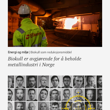
Energi og miljø
|
Biokull som reduksjonsmiddel
Biokull er avgjørende for å beholde
metallindustri i Norge