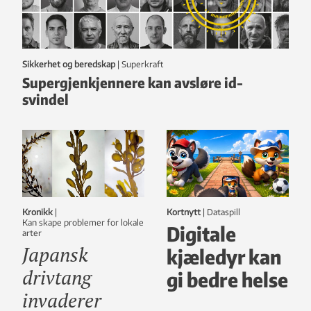
Sikkerhet og beredskap
|
Superkraft
Supergjenkjennere kan avsløre id-
svindel
Kronikk
|
Kortnytt
|
dataspill
Kan skape problemer for lokale
Digitale
arter
Japansk
kjæledyr kan
drivtang
gi bedre helse
invaderer