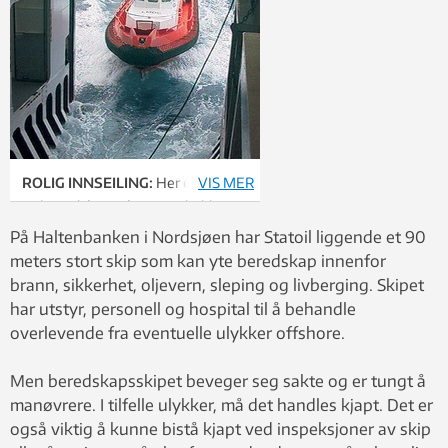
ROLIG INNSEILING:
Her er
VIS MER
redningsbåten på vei inn i hekken
bak i beredskapsskipet. Tester ved
På Haltenbanken i Nordsjøen har Statoil liggende et 90
Marintek har dempet bølgene som
meters stort skip som kan yte beredskap innenfor
ellers kunne gi en hardhendt
brann, sikkerhet, oljevern, sleping og livberging. Skipet
behandling av båt og passasjerer.
har utstyr, personell og hospital til å behandle
Foto: Utlånt fra Marintek
overlevende fra eventuelle ulykker offshore.
Men beredskapsskipet beveger seg sakte og er tungt å
manøvrere. I tilfelle ulykker, må det handles kjapt. Det er
også viktig å kunne bistå kjapt ved inspeksjoner av skip