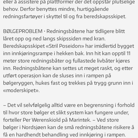
eller å assistere på plattformer der det oppstår plutselige
behov. Derfor benyttes mindre, hurtiggående
redningsfartøyer i skyttel til og fra beredskapsskipet.
BØLGEPROBLEM • Redningsbåtene har tidligere blitt
låret opp og ned langs skipssiden med kran.
Beredskapsskipet «Stril Poseidon» har imidlertid bygget
inn innkjøringsrampe i hekken bak. Inn hit kan opptil 11
meter store redningsbåter og fullastede livbåter kjøres
inn. Redningsbåtene kan settes ut meget raskt, og etter
utført operasjon kan de sluses inn i rampen på
bølgeryggen, hukes fast og trekkes på trygg grunn inn i
«moderskipet».
– Det vil selvfølgelig alltid være en begrensning i forhold
til hvor store bølger et slikt system kan fungere under,
forteller Per Werenskiold på Marintek. – Ved store
bølger i Nordsjøen kan de små redningsbåtene risikere å
få en hardhendt behandling ved innkjøring i rampen.