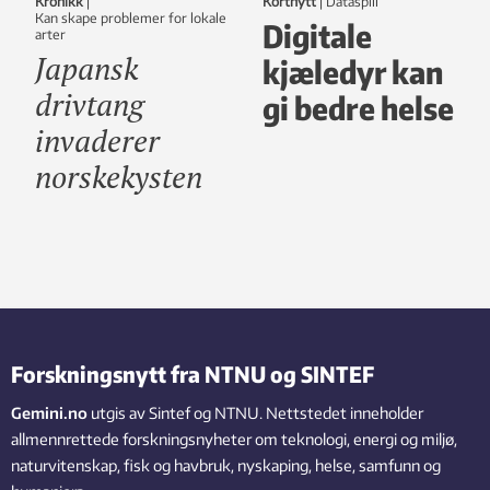
Kronikk
|
Kortnytt
|
dataspill
Kan skape problemer for lokale
Digitale
arter
Japansk
kjæledyr kan
drivtang
gi bedre helse
invaderer
norskekysten
Forskningsnytt fra NTNU og SINTEF
Gemini.no
utgis av Sintef og NTNU. Nettstedet inneholder
allmennrettede forskningsnyheter om teknologi, energi og miljø,
naturvitenskap, fisk og havbruk, nyskaping, helse, samfunn og