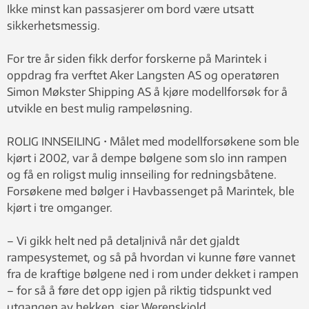
Ikke minst kan passasjerer om bord være utsatt
sikkerhetsmessig.
For tre år siden fikk derfor forskerne på Marintek i
oppdrag fra verftet Aker Langsten AS og operatøren
Simon Møkster Shipping AS å kjøre modellforsøk for å
utvikle en best mulig rampeløsning.
ROLIG INNSEILING • Målet med modellforsøkene som ble
kjørt i 2002, var å dempe bølgene som slo inn rampen
og få en roligst mulig innseiling for redningsbåtene.
Forsøkene med bølger i Havbassenget på Marintek, ble
kjørt i tre omganger.
– Vi gikk helt ned på detaljnivå når det gjaldt
rampesystemet, og så på hvordan vi kunne føre vannet
fra de kraftige bølgene ned i rom under dekket i rampen
– for så å føre det opp igjen på riktig tidspunkt ved
utgangen av hekken, sier Werenskiold.