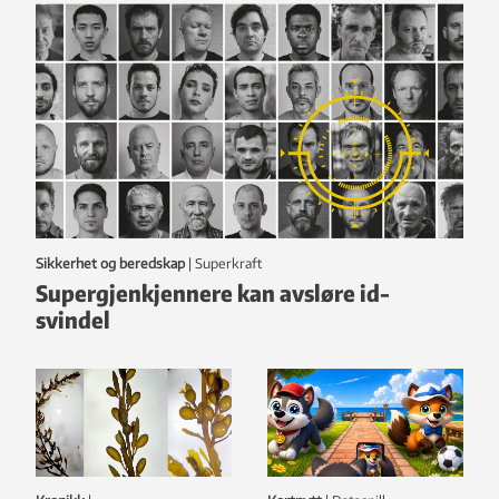
Sikkerhet og beredskap
|
Superkraft
Supergjenkjennere kan avsløre id-
svindel