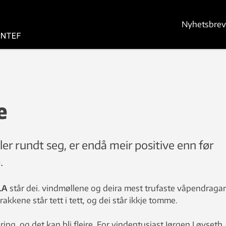
Nyhetsbrev
e
er rundt seg, er endå meir positive enn før
.
LA
står dei. vindmøllene og deira mest trufaste våpendragar
rakkene står tett i tett, og dei står ikkje tomme.
ing, og det kan bli fleire. For vindentusiast Jørgen Løvseth