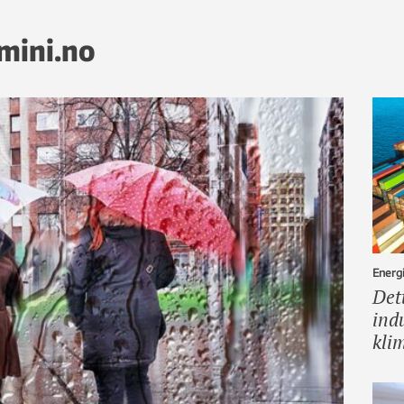
emini.no
Energi
Det
ind
kli