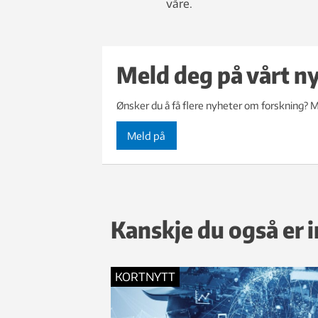
våre.
Meld deg på vårt n
Ønsker du å få flere nyheter om forskning? M
Meld på
Kanskje du også er i
KORTNYTT