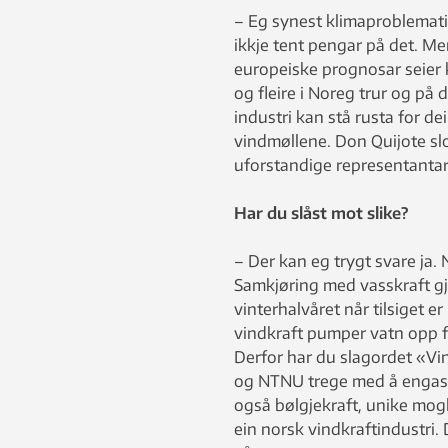
– Eg synest klimaproblematikk
ikkje tent pengar på det. M
europeiske prognosar seier kla
og fleire i Noreg trur og på d
industri kan stå rusta for d
vindmøllene. Don Quijote slo
uforstandige representantar 
Har du slåst mot slike?
– Der kan eg trygt svare ja. 
Samkjøring med vasskraft gje
vinterhalvåret når tilsiget er
vindkraft pumper vatn opp fr
Derfor har du slagordet «Vi
og NTNU trege med å engasj
også bølgjekraft, unike mogle
ein norsk vindkraftindustri.