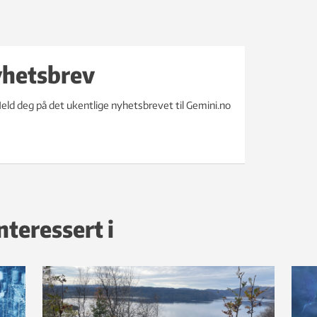
yhetsbrev
eld deg på det ukentlige nyhetsbrevet til Gemini.no
nteressert i