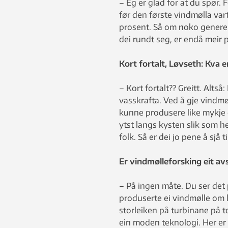
– Eg er glad for at du spør. 
før den første vindmølla vart
prosent. Så om noko generel
dei rundt seg, er endå meir p
Kort fortalt, Løvseth: Kva 
– Kort fortalt?? Greitt. Alts
vasskrafta. Ved å gje vindmøl
kunne produsere like mykje e
ytst langs kysten slik som he
folk. Så er dei jo pene å sjå ti
Er vindmølleforsking eit avs
– På ingen måte. Du ser det 
produserte ei vindmølle om 
storleiken på turbinane på to
ein moden teknologi. Her er 