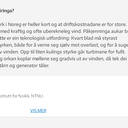
dringa?
erk i Noreg er heller kort og at driftskostnadane er for store.
 med kraftig og ofte uberekneleg vind. Påkjenninga aukar b
te er ein teknologisk utfordring: Kvart blad må styrast
dstyrken, både for å verne seg sjølv mot overlast, og for å sug
inden. Opp til liten kulings styrke går turbinane for fullt.
 orkan koplar møllene seg gradvis ut av vinden, då tek dei
årn og generator tåler.
titutt for fysikk, NTNU.
ergi i ein mannsalder.
VIS MER
ke billeg som vasskraft, om utbygginga er omfattande nok.