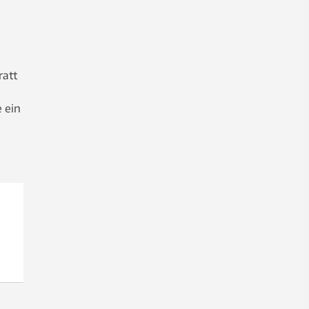
ratt
e ein