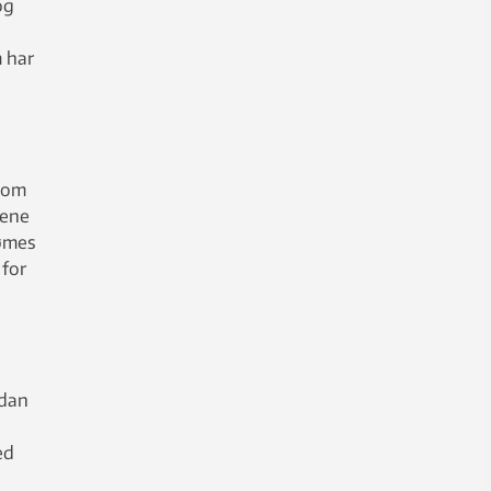
og
m har
 som
lene
dømes
 for
idan
ed