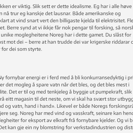
en er viktig. Slik sett er dette idealisme. Eg har i alle høve
en nå trur eg kanskje det lausnar. Både amerikanske og
rt at vind snart vert den billigaste kjelda til elektrisitet. Fl
et. Berre synd at vi ikkje får nok pengar til forsking, så nors
ei unike moglegheitene Noreg har i dette gamet. Du slåst for
st mot dei – berre at han trudde dei var krigerske riddarar 
for dei som styrte.
Ny fornybar energi er i ferd med å bli konkurransedyktig i pri
r det mogleg å spare vatn når det bles, og det bles mest i
 lite. Det er til og med tenkjeleg å byggje ut pumpekraft, slik
å eitt magasin til det neste, om vi skal ha svært stor utbyg
nd og vatn, hand i hand». Likevel er både Noregs forskingsr
ere seg. Noreg har med vind og vasskraft, seinare kan hen
gheiter for eksport av elkraft frå fornybare kjelder. Og vi b
 Det kan gje ein ny blomstring for verkstadindustrien og dist