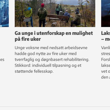
Ga unge i utenforskap en mulighet
Laks
på fire uker
– m
Unge voksne med nedsatt arbeidsevne
Vanli
hadde god nytte av fire uker med
stres
kes
tverrfaglig og døgnbasert rehabilitering.
Fors
Stikkord: individuell tilpasning og et
laks
støttende fellesskap.
vet 
den 