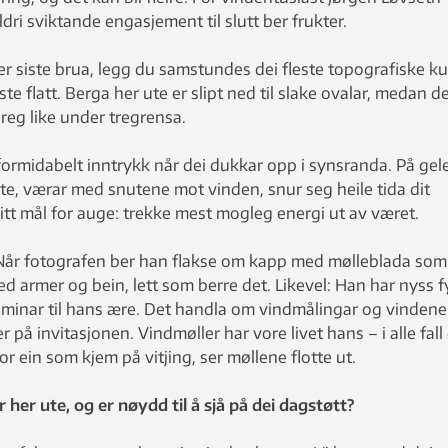
ldri sviktande engasjement til slutt ber frukter.
er siste brua, legg du samstundes dei fleste topografiske ku
e flatt. Berga her ute er slipt ned til slake ovalar, medan de
oreg like under tregrensa.
formidabelt inntrykk når dei dukkar opp i synsranda. På ge
nte, værar med snutene mot vinden, snur seg heile tida dit
eitt mål for auge: trekke mest mogleg energi ut av været.
. Når fotografen ber han flakse om kapp med mølleblada som
d armer og bein, lett som berre det. Likevel: Han har nyss f
 seminar til hans ære. Det handla om vindmålingar og vindene
 på invitasjonen. Vindmøller har vore livet hans – i alle fall
or ein som kjem på vitjing, ser møllene flotte ut.
her ute, og er nøydd til å sjå på dei dagstøtt?