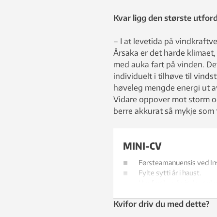
Kvar ligg den største utfor
– I at levetida på vindkraftv
Årsaka er det harde klimaet,
med auka fart på vinden. Det
individuelt i tilhøve til vin
høveleg mengde energi ut av v
Vidare oppover mot storm og
berre akkurat så mykje som t
MINI-CV
Førsteamanuensis ved Ins
Fylte sytti år i haust.
Har forska på vindog solen
Meiner at vindkraft er li
Kvifor driv du med dette?