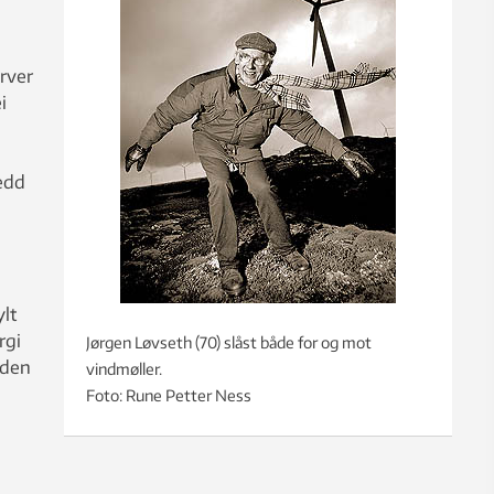
rver
i
ledd
ylt
rgi
Jørgen Løvseth (70) slåst både for og mot
 den
vindmøller.
Foto: Rune Petter Ness