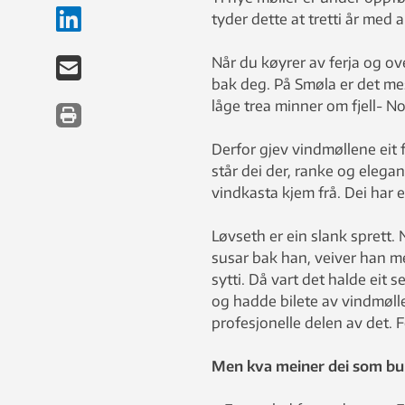
tyder dette at tretti år med a
Når du køyrer av ferja og ov
bak deg. På Smøla er det mest
låge trea minner om fjell- N
Derfor gjev vindmøllene eit 
står dei der, ranke og elega
vindkasta kjem frå. Dei har 
Løvseth er ein slank sprett
susar bak han, veiver han me
sytti. Då vart det halde eit
og hadde bilete av vindmøller
profesjonelle delen av det. F
Men kva meiner dei som bur 