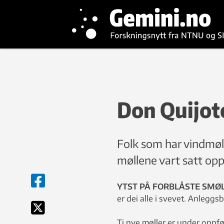
Don Quijot
Folk som har vindmøll
møllene vart satt opp
YTST PÅ FORBLÅSTE SMØ
er dei alle i svevet. Anleggsb
Ti nye møller er under oppfør