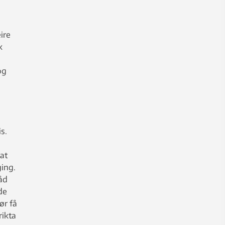
eire
k
og
s.
 at
ging.
åd
de
ør få
rikta