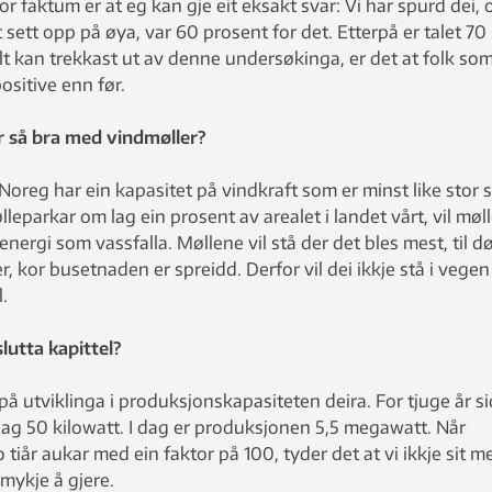
For faktum er at eg kan gje eit eksakt svar: Vi har spurd dei, 
 sett opp på øya, var 60 prosent for det. Etterpå er talet 70
t kan trekkast ut av denne undersøkinga, er det at folk so
ositive enn før.
er så bra med vindmøller?
å: Noreg har ein kapasitet på vindkraft som er minst like stor
leparkar om lag ein prosent av arealet i landet vårt, vil møl
nergi som vassfalla. Møllene vil stå der det bles mest, til 
r, kor busetnaden er spreidd. Derfor vil dei ikkje stå i vegen
l.
lutta kapittel?
på utviklinga i produksjonskapasiteten deira. For tjuge år s
lag 50 kilowatt. I dag er produksjonen 5,5 megawatt. Når
 tiår aukar med ein faktor på 100, tyder det at vi ikkje sit m
mykje å gjere.