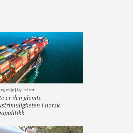
 og miljø
|
ny industri
te er den glemte
ustrimuligheten i norsk
mapolitikk