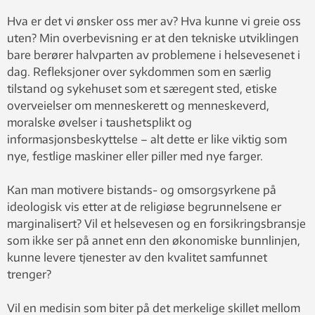
Hva er det vi ønsker oss mer av? Hva kunne vi greie oss
uten? Min overbevisning er at den tekniske utviklingen
bare berører halvparten av problemene i helsevesenet i
dag. Refleksjoner over sykdommen som en særlig
tilstand og sykehuset som et særegent sted, etiske
overveielser om menneskerett og menneskeverd,
moralske øvelser i taushetsplikt og
informasjonsbeskyttelse – alt dette er like viktig som
nye, festlige maskiner eller piller med nye farger.
Kan man motivere bistands- og omsorgsyrkene på
ideologisk vis etter at de religiøse begrunnelsene er
marginalisert? Vil et helsevesen og en forsikringsbransje
som ikke ser på annet enn den økonomiske bunnlinjen,
kunne levere tjenester av den kvalitet samfunnet
trenger?
Vil en medisin som biter på det merkelige skillet mellom