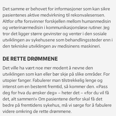
Det samme er behovet for informasjoner som kan sikre
pasientenes aktive medvirkning til rekonvalesensen.
Altfor ofte forsvinner forskjellen mellom humanmedisin
og veterinærmedisin i kommunikasjonsløse rutiner. Jeg
tror det ligger større gevinster og venter i den sosiale
utviklingen av sykehusene som behandlingssteder enn i
den tekniske utviklingen av medisinens maskineri.
DE RETTE DRØMMENE
Det ville ha vært noe mer modent å nevne den
utviklingen som kan eller bør skje på slike områder. For
utopier fanger. Fabulerer man tilstrekkelig lenge og
intenst om en bestemt fremtid, så kommer den. «Pass
deg for hva du ønsker deg» – heter det – «for du vil få
det, alt sammen!» Om pasientene derfor skal få det
bedre på fremtidens sykehus, må vi sørge for å fabulere
videre omkring de rette drømmene.