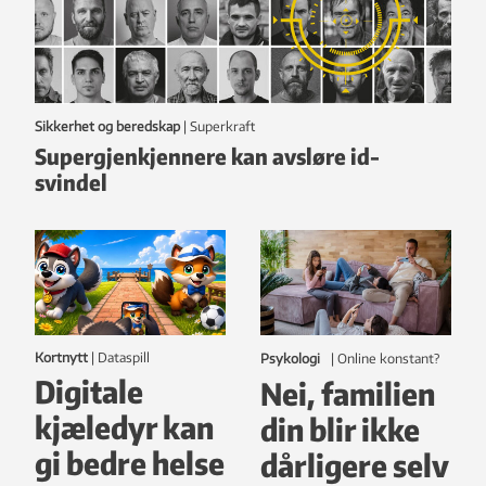
Sikkerhet og beredskap
|
Superkraft
Supergjenkjennere kan avsløre id-
svindel
Kortnytt
|
dataspill
Psykologi
|
online konstant?
Digitale
Nei, familien
kjæledyr kan
din blir ikke
gi bedre helse
dårligere selv