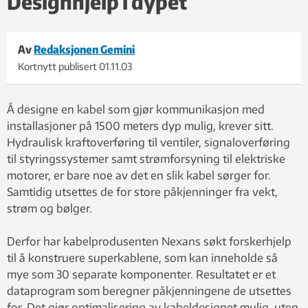
Designhjelp i dypet
Av
Redaksjonen Gemini
Kortnytt publisert
01.11.03
Å designe en kabel som gjør kommunikasjon med
installasjoner på 1500 meters dyp mulig, krever sitt.
Hydraulisk kraftoverføring til ventiler, signaloverføring
til styringssystemer samt strømforsyning til elektriske
motorer, er bare noe av det en slik kabel sørger for.
Samtidig utsettes de for store påkjenninger fra vekt,
strøm og bølger.
Derfor har kabelprodusenten Nexans søkt forskerhjelp
til å konstruere superkablene, som kan inneholde så
mye som 30 separate komponenter. Resultatet er et
dataprogram som beregner påkjenningene de utsettes
for. Det gjør optimalisering av kabeldesignet mulig, uten