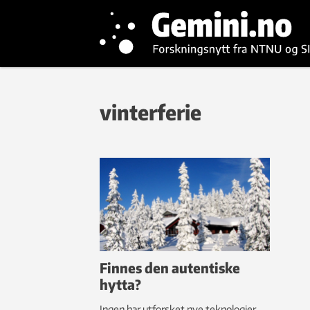
vinterferie
Finnes den autentiske
hytta?
Ingen har utforsket nye teknologier