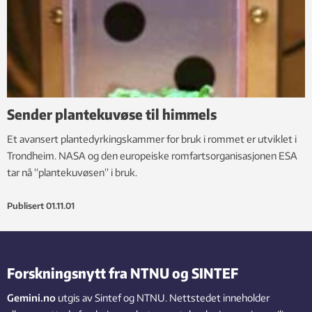
Sender plantekuvøse til himmels
Et avansert plantedyrkingskammer for bruk i rommet er utviklet i
Trondheim. NASA og den europeiske romfartsorganisasjonen ESA
tar nå “plantekuvøsen” i bruk.
Publisert
01.11.01
Forskningsnytt fra NTNU og SINTEF
Gemini.no
utgis av Sintef og NTNU. Nettstedet inneholder