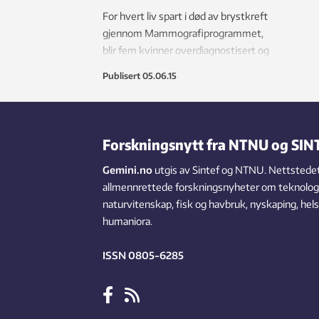
For hvert liv spart i død av brystkreft
gjennom Mammografiprogrammet,
blir fem kvinner overdiagnostisert og
må gjennom operasjon for en svulst
Publisert
05.06.15
som ellers ikke ville gitt plager i
kvinnens levetid.
Forskningsnytt fra NTNU og SIN
Gemini.no
utgis av Sintef og NTNU. Nettstedet
allmennrettede forskningsnyheter om teknologi,
naturvitenskap, fisk og havbruk, nyskaping, hel
humaniora.
ISSN 0805-6285