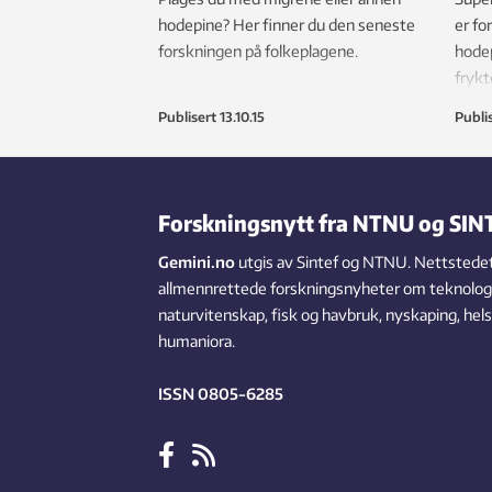
hodepine? Her finner du den seneste
er f
forskningen på folkeplagene.
hodep
frykt
Publisert
13.10.15
Publi
Forskningsnytt fra NTNU og SIN
Gemini.no
utgis av Sintef og NTNU. Nettstedet
allmennrettede forskningsnyheter om teknologi,
naturvitenskap, fisk og havbruk, nyskaping, hel
humaniora.
ISSN 0805-6285