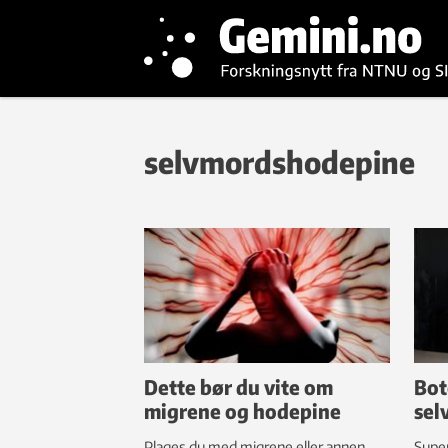
selvmordshodepine
Dette bør du vite om
Bot
migrene og hodepine
sel
Plages du med migrene eller annen
Super