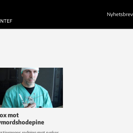
Nyhetsbrev
ox mot
vmordshodepine
stjernenes redning mot rynker