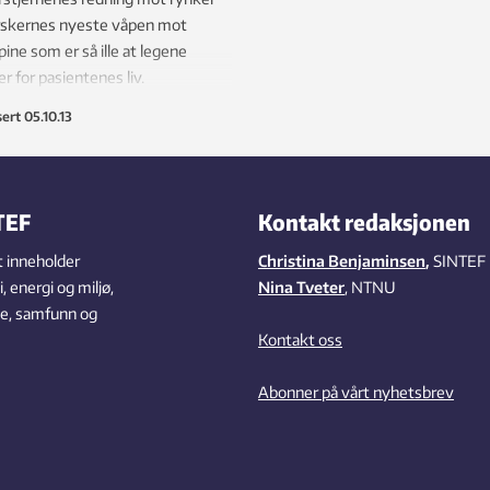
orskernes nyeste våpen mot
ine som er så ille at legene
er for pasientenes liv.
sert
05.10.13
TEF
Kontakt redaksjonen
 inneholder
Christina Benjaminsen
,
SINTEF
 energi og miljø,
Nina Tveter
, NTNU
se, samfunn og
Kontakt oss
Abonner på vårt nyhetsbrev